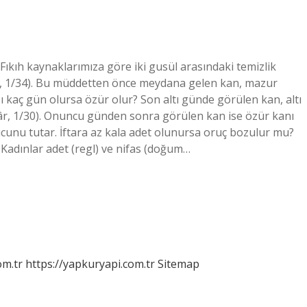
 Fıkıh kaynaklarımıza göre iki gusül arasındaki temizlik
e, 1/34). Bu müddetten önce meydana gelen kan, mazur
ı kaç gün olursa özür olur? Son altı günde görülen kan, altı
tiyâr, 1/30). Onuncu günden sonra görülen kan ise özür kanı
cunu tutar. İftara az kala adet olunursa oruç bozulur mu?
adınlar adet (regl) ve nifas (doğum…
om.tr
https://yapkuryapi.com.tr
Sitemap