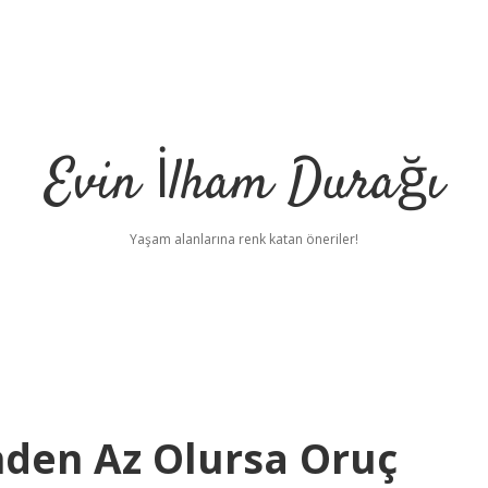
Evin İlham Durağı
Yaşam alanlarına renk katan öneriler!
nden Az Olursa Oruç