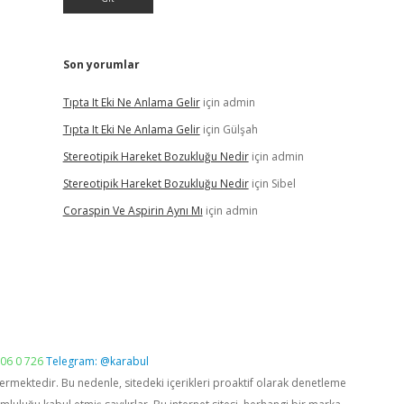
Son yorumlar
Tıpta It Eki Ne Anlama Gelir
için
admin
Tıpta It Eki Ne Anlama Gelir
için
Gülşah
Stereotipik Hareket Bozukluğu Nedir
için
admin
Stereotipik Hareket Bozukluğu Nedir
için
Sibel
Coraspin Ve Aspirin Aynı Mı
için
admin
06 0 726
Telegram: @karabul
vermektedir. Bu nedenle, sitedeki içerikleri proaktif olarak denetleme