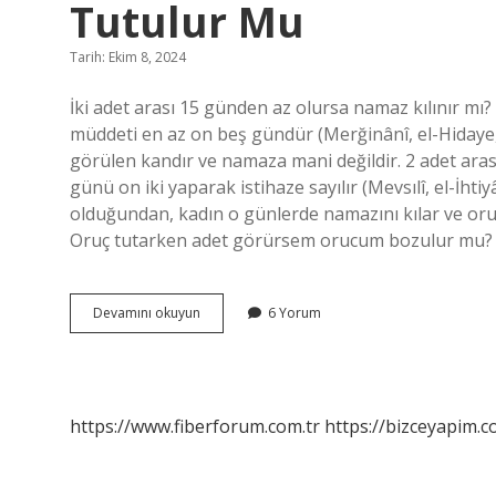
Tutulur Mu
Tarih: Ekim 8, 2024
İki adet arası 15 günden az olursa namaz kılınır mı?
müddeti en az on beş gündür (Merğinânî, el-Hiday
görülen kandır ve namaza mani değildir. 2 adet aras
günü on iki yaparak istihaze sayılır (Mevsılî, el-İh
olduğundan, kadın o günlerde namazını kılar ve oru
Oruç tutarken adet görürsem orucum bozulur mu? K
Iki
Devamını okuyun
6 Yorum
Âdet
Arası
15
Günden
Az
https://www.fiberforum.com.tr
https://bizceyapim.c
Olursa
Oruç
Tutulur
Mu