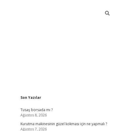
Sidebar
Son Yazılar
vd.casino
Tusaş borsada mı ?
Ağustos 8, 2026
Kurutma makinesinin güzel kokması için ne yapmalı ?
Ağustos 7, 2026