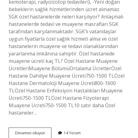
kemoterapi, radyoizotop tedavileri), -Yeni doğan
bebeklerin sağlık hizmetlerinden ücret alınamaz.
SGK özel hastanelerde neleri karşılıyor? Anlaşmalı
hastanelerde tedavi ve muayene masrafları SGK
tarafından karşılanmaktadır. SGK’lı vatandaşlar
uygun fiyatlarla özel sağlık hizmeti alma ve özel
hastanelerin muayene ve tedavi olanaklarından
yararlanma imkânına sahiptir. Özel hastanede
muayene ücreti kaç TL? Özel Hastane Muayene
ÜcretleriMuayene BölümüOrtalama ÜcretlerÖzel
Hastane Dahiliye Muayene Ücreti750-1500 TLÖzel
Hastane Dermatoloji Muayene Ücreti800-1600
TLÖzel Hastane Enfeksiyon Hastalıkları Muayene
Ücreti750-1500 TLÖzel Hastane Fizyoterapi
Muayene Ücreti750-1500 TL10 satır daha Özel
hastaneler…
Özel
Devamını okuyun
14 Yorum