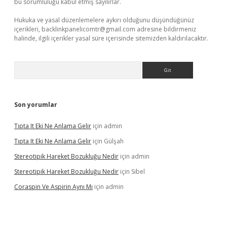
bu sorumluluğu kabul etmiş sayılırlar.
Hukuka ve yasal düzenlemelere aykırı olduğunu düşündüğünüz
içerikleri,
backlinkpanelicomtr@gmail.com
adresine bildirmeniz
halinde, ilgili içerikler yasal süre içerisinde sitemizden kaldırılacaktır.
Arama
Son yorumlar
Tıpta It Eki Ne Anlama Gelir
için
admin
Tıpta It Eki Ne Anlama Gelir
için
Gülşah
Stereotipik Hareket Bozukluğu Nedir
için
admin
Stereotipik Hareket Bozukluğu Nedir
için
Sibel
Coraspin Ve Aspirin Aynı Mı
için
admin