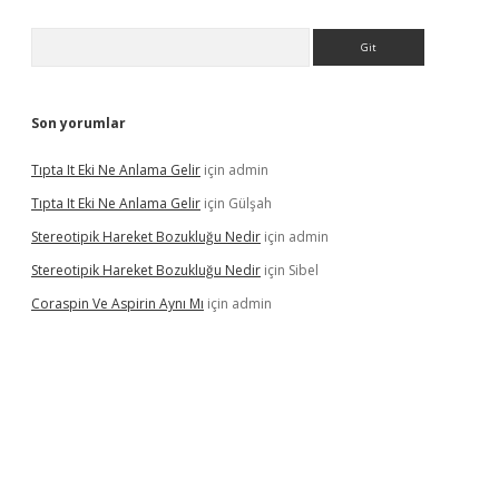
Arama
Son yorumlar
Tıpta It Eki Ne Anlama Gelir
için
admin
Tıpta It Eki Ne Anlama Gelir
için
Gülşah
Stereotipik Hareket Bozukluğu Nedir
için
admin
Stereotipik Hareket Bozukluğu Nedir
için
Sibel
Coraspin Ve Aspirin Aynı Mı
için
admin
vd.casino