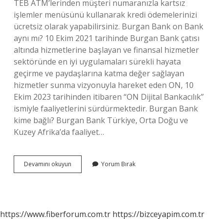
TEB ATM’lerinden müşteri numaranızla kartsız
işlemler menüsünü kullanarak kredi ödemelerinizi
ücretsiz olarak yapabilirsiniz. Burgan Bank on Bank
aynı mı? 10 Ekim 2021 tarihinde Burgan Bank çatısı
altında hizmetlerine başlayan ve finansal hizmetler
sektöründe en iyi uygulamaları sürekli hayata
geçirme ve paydaşlarına katma değer sağlayan
hizmetler sunma vizyonuyla hareket eden ON, 10
Ekim 2023 tarihinden itibaren “ON Dijital Bankacılık”
ismiyle faaliyetlerini sürdürmektedir. Burgan Bank
kime bağlı? Burgan Bank Türkiye, Orta Doğu ve
Kuzey Afrika’da faaliyet…
Burgan
Devamını okuyun
Yorum Bırak
Bank
Hangi
Bankaya
Ait
https://www.fiberforum.com.tr
https://bizceyapim.com.tr