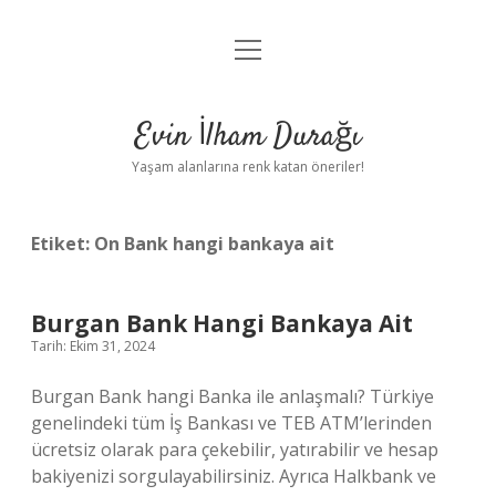
menüyü
Anasayfa
aç
Gizlilik Politikası
Evin İlham Durağı
Yasal Uyarı
Yaşam alanlarına renk katan öneriler!
Hakkımızda
Etiket:
On Bank hangi bankaya ait
Burgan Bank Hangi Bankaya Ait
Tarih: Ekim 31, 2024
Burgan Bank hangi Banka ile anlaşmalı? Türkiye
genelindeki tüm İş Bankası ve TEB ATM’lerinden
ücretsiz olarak para çekebilir, yatırabilir ve hesap
bakiyenizi sorgulayabilirsiniz. Ayrıca Halkbank ve