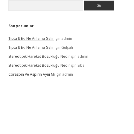
Arama
Son yorumlar
Tıpta It Eki Ne Anlama Gelir
için
admin
Tıpta It Eki Ne Anlama Gelir
için
Gülşah
Stereotipik Hareket Bozukluğu Nedir
için
admin
Stereotipik Hareket Bozukluğu Nedir
için
Sibel
Coraspin Ve Aspirin Aynı Mı
için
admin
d.casino