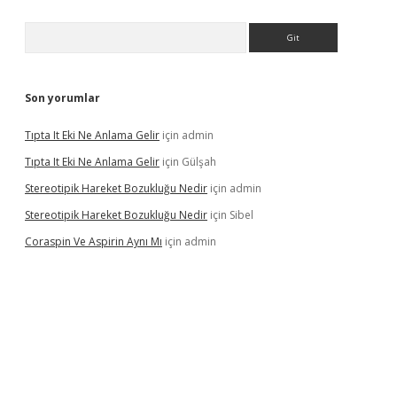
Arama
Son yorumlar
Tıpta It Eki Ne Anlama Gelir
için
admin
Tıpta It Eki Ne Anlama Gelir
için
Gülşah
Stereotipik Hareket Bozukluğu Nedir
için
admin
Stereotipik Hareket Bozukluğu Nedir
için
Sibel
Coraspin Ve Aspirin Aynı Mı
için
admin
d.casino