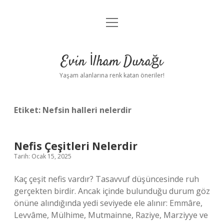
menüyü
Anasayfa
aç
Gizlilik Politikası
Evin İlham Durağı
Yasal Uyarı
Yaşam alanlarına renk katan öneriler!
Hakkımızda
Etiket:
Nefsin halleri nelerdir
Nefis Çeşitleri Nelerdir
Tarih: Ocak 15, 2025
Kaç çeşit nefis vardır? Tasavvuf düşüncesinde ruh
gerçekten birdir. Ancak içinde bulunduğu durum göz
önüne alındığında yedi seviyede ele alınır: Emmâre,
Levvâme, Mülhime, Mutmainne, Raziye, Marziyye ve