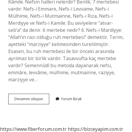
Kâmile. Nefsin halleri nelerdir? Benlik; 7 mertebesi
vardır: Nefs-i Emmare, Nefs-i Levvame, Nefs-i
Mülhime, Nefs-i Mutmainne, Nefs-i Rıza, Nefs-i
Merdiyye ve Nefs-i Kamile. Bu seviyelere “atvar-
seb’a” da denir. 6 mertebe nedir? 6. Nefs-i Mardiyye:
“Allah’ın razı olduğu ruh mertebesi” demektir. Terim,
ayetteki “marziyye” kelimesinden türetilmiştir.
Esasen, bu ruh mertebesi ile bir önceki arasında
ayrılmaz bir birlik vardır. Tasavvufta kaç mertebe
vardır? Semennûdî bu metoda dayanarak nefsi,
emmâre, levvâme, mülhime, mutmainne, raziyye,
marziyye ve…
Nefis
Devamını okuyun
Yorum Bırak
Çeşitleri
Nelerdir
https://www.fiberforum.com.tr
https://bizceyapim.com.tr