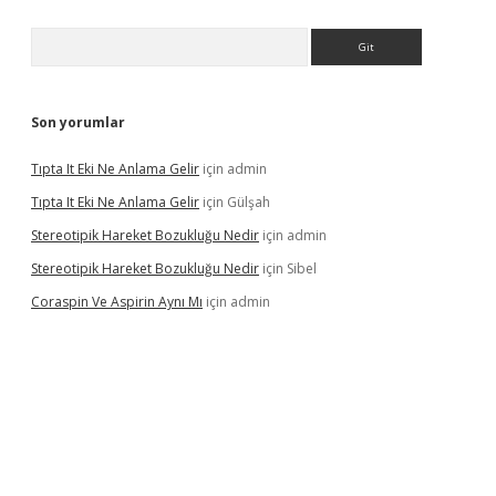
Arama
Son yorumlar
Tıpta It Eki Ne Anlama Gelir
için
admin
Tıpta It Eki Ne Anlama Gelir
için
Gülşah
Stereotipik Hareket Bozukluğu Nedir
için
admin
Stereotipik Hareket Bozukluğu Nedir
için
Sibel
Coraspin Ve Aspirin Aynı Mı
için
admin
vd.casino