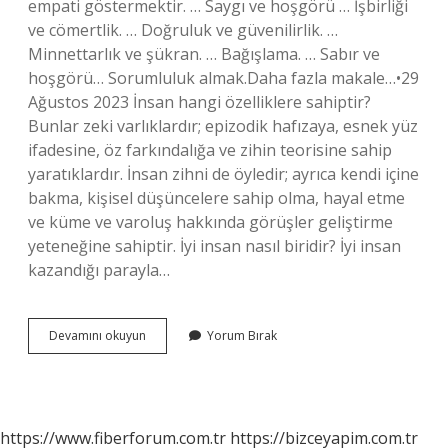
empati göstermektir. … Saygı ve hoşgörü … İşbirliği
ve cömertlik. … Doğruluk ve güvenilirlik. …
Minnettarlık ve şükran. … Bağışlama. … Sabır ve
hoşgörü… Sorumluluk almak.Daha fazla makale…•29
Ağustos 2023 İnsan hangi özelliklere sahiptir?
Bunlar zeki varlıklardır; epizodik hafızaya, esnek yüz
ifadesine, öz farkındalığa ve zihin teorisine sahip
yaratıklardır. İnsan zihni de öyledir; ayrıca kendi içine
bakma, kişisel düşüncelere sahip olma, hayal etme
ve küme ve varoluş hakkında görüşler geliştirme
yeteneğine sahiptir. İyi insan nasıl biridir? İyi insan
kazandığı parayla…
Iyi
Devamını okuyun
Yorum Bırak
Bir
Insan
Hangi
Özelliklere
Sahiptir
https://www.fiberforum.com.tr
https://bizceyapim.com.tr