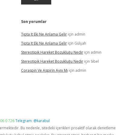
Son yorumlar
Tıpta It Eki Ne Anlama Gelir
için
admin
Tıpta It Eki Ne Anlama Gelir
için
Gülşah
Stereotipik Hareket Bozukluğu Nedir
için
admin
Stereotipik Hareket Bozukluğu Nedir
için
Sibel
Coraspin Ve Aspirin Aynı Mı
için
admin
06 0 726
Telegram: @karabul
vermektedir. Bu nedenle, sitedeki içerikleri proaktif olarak denetleme