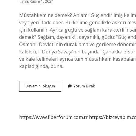
Tarih: Kasım 1, 2024
Müstahkem ne demek? Anlamı: Güçlendirilmiş kelimes
veya yeri ifade eder. Bu kelime genellikle askeri me
için kullanılır. Ayrıca güçlü ve sağlam karakterli in
demek? Sağlam, dayanıklı, dayanıklı, güçlü: “Güçle
Osmanlı Devleti’nin duraklama ve gerileme döneminde
kaleleri, I. Dünya Savaşı’nın başında “Çanakkale Su
ve kale kelimeleri ayrıca tüm müstahkem kasabaları i
kapladığında, buna…
Müstahkem
Devamını okuyun
Yorum Bırak
Yapı
Ne
Demek
https://www.fiberforum.com.tr
https://bizceyapim.c