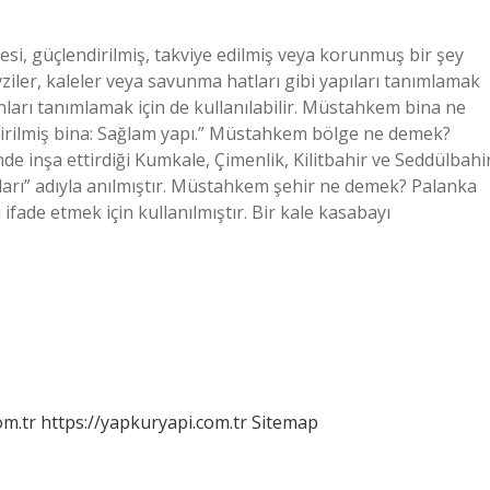
i, güçlendirilmiş, takviye edilmiş veya korunmuş bir şey
vziler, kaleler veya savunma hatları gibi yapıları tanımlamak
sanları tanımlamak için de kullanılabilir. Müstahkem bina ne
ndirilmiş bina: Sağlam yapı.” Müstahkem bölge ne demek?
 inşa ettirdiği Kumkale, Çimenlik, Kilitbahir ve Seddülbahi
rları” adıyla anılmıştır. Müstahkem şehir ne demek? Palanka
fade etmek için kullanılmıştır. Bir kale kasabayı
om.tr
https://yapkuryapi.com.tr
Sitemap