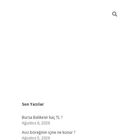
Sidebar
Son Yazılar
vd.casino
Bursa Balıkesir kaç TL ?
Ağustos 6, 2026
Avcı böreğinin içine ne konur ?
Ağustos 5, 2026