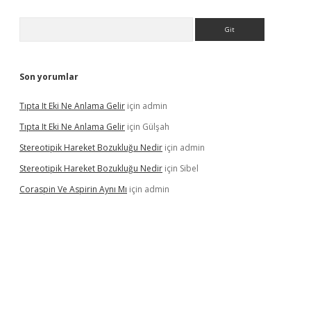
Arama
Son yorumlar
Tıpta It Eki Ne Anlama Gelir
için
admin
Tıpta It Eki Ne Anlama Gelir
için
Gülşah
Stereotipik Hareket Bozukluğu Nedir
için
admin
Stereotipik Hareket Bozukluğu Nedir
için
Sibel
Coraspin Ve Aspirin Aynı Mı
için
admin
d.casino