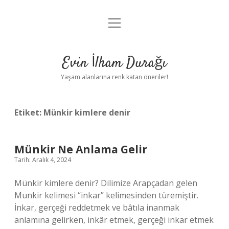
menüyü
Anasayfa
aç
Gizlilik Politikası
Evin İlham Durağı
Yasal Uyarı
Yaşam alanlarına renk katan öneriler!
Hakkımızda
Etiket:
Münkir kimlere denir
Münkir Ne Anlama Gelir
Tarih: Aralık 4, 2024
Münkir kimlere denir? Dilimize Arapçadan gelen
Munkir kelimesi “inkar” kelimesinden türemiştir.
İnkar, gerçeği reddetmek ve bâtıla inanmak
anlamına gelirken, inkâr etmek, gerçeği inkar etmek