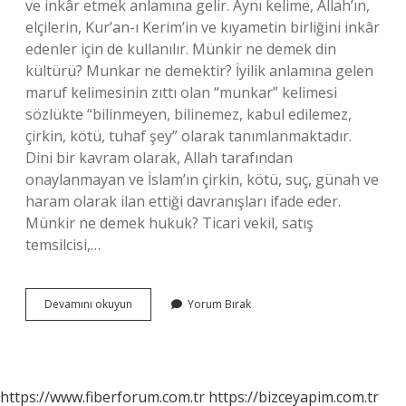
ve inkâr etmek anlamına gelir. Aynı kelime, Allah’ın,
elçilerin, Kur’an-ı Kerim’in ve kıyametin birliğini inkâr
edenler için de kullanılır. Münkir ne demek din
kültürü? Munkar ne demektir? İyilik anlamına gelen
maruf kelimesinin zıttı olan “munkar” kelimesi
sözlükte “bilinmeyen, bilinemez, kabul edilemez,
çirkin, kötü, tuhaf şey” olarak tanımlanmaktadır.
Dini bir kavram olarak, Allah tarafından
onaylanmayan ve İslam’ın çirkin, kötü, suç, günah ve
haram olarak ilan ettiği davranışları ifade eder.
Münkir ne demek hukuk? Ticari vekil, satış
temsilcisi,…
Münkir
Devamını okuyun
Yorum Bırak
Ne
Anlama
Gelir
https://www.fiberforum.com.tr
https://bizceyapim.com.tr