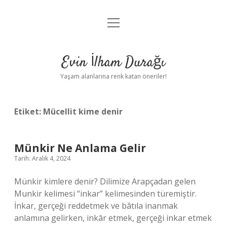
menüyü
Anasayfa
aç
Gizlilik Politikası
Evin İlham Durağı
Yasal Uyarı
Yaşam alanlarına renk katan öneriler!
Hakkımızda
Etiket:
Mücellit kime denir
Münkir Ne Anlama Gelir
Tarih: Aralık 4, 2024
Münkir kimlere denir? Dilimize Arapçadan gelen
Munkir kelimesi “inkar” kelimesinden türemiştir.
İnkar, gerçeği reddetmek ve bâtıla inanmak
anlamına gelirken, inkâr etmek, gerçeği inkar etmek