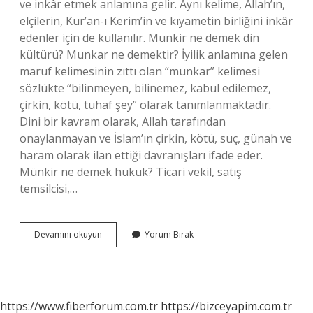
ve inkâr etmek anlamına gelir. Aynı kelime, Allah’ın,
elçilerin, Kur’an-ı Kerim’in ve kıyametin birliğini inkâr
edenler için de kullanılır. Münkir ne demek din
kültürü? Munkar ne demektir? İyilik anlamına gelen
maruf kelimesinin zıttı olan “munkar” kelimesi
sözlükte “bilinmeyen, bilinemez, kabul edilemez,
çirkin, kötü, tuhaf şey” olarak tanımlanmaktadır.
Dini bir kavram olarak, Allah tarafından
onaylanmayan ve İslam’ın çirkin, kötü, suç, günah ve
haram olarak ilan ettiği davranışları ifade eder.
Münkir ne demek hukuk? Ticari vekil, satış
temsilcisi,…
Münkir
Devamını okuyun
Yorum Bırak
Ne
Anlama
Gelir
https://www.fiberforum.com.tr
https://bizceyapim.com.tr