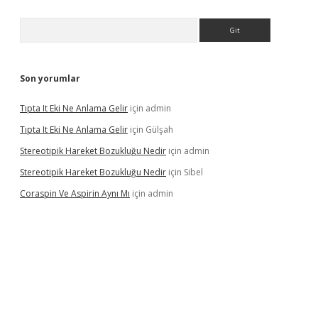
Arama
Son yorumlar
Tıpta It Eki Ne Anlama Gelir
için
admin
Tıpta It Eki Ne Anlama Gelir
için
Gülşah
Stereotipik Hareket Bozukluğu Nedir
için
admin
Stereotipik Hareket Bozukluğu Nedir
için
Sibel
Coraspin Ve Aspirin Aynı Mı
için
admin
d.casino