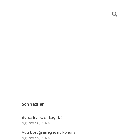
Sidebar
Son Yazılar
vd.casino
Bursa Balıkesir kaç TL ?
Ağustos 6, 2026
Avcı böreğinin içine ne konur ?
Ağustos 5, 2026