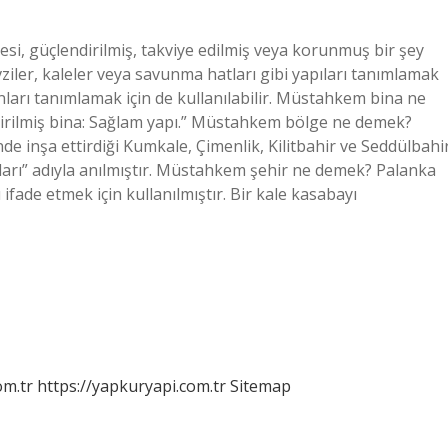
i, güçlendirilmiş, takviye edilmiş veya korunmuş bir şey
vziler, kaleler veya savunma hatları gibi yapıları tanımlamak
sanları tanımlamak için de kullanılabilir. Müstahkem bina ne
ndirilmiş bina: Sağlam yapı.” Müstahkem bölge ne demek?
 inşa ettirdiği Kumkale, Çimenlik, Kilitbahir ve Seddülbahi
rları” adıyla anılmıştır. Müstahkem şehir ne demek? Palanka
fade etmek için kullanılmıştır. Bir kale kasabayı
om.tr
https://yapkuryapi.com.tr
Sitemap