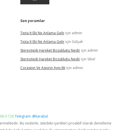
Son yorumlar
Tıpta It Eki Ne Anlama Gelir
için
admin
Tıpta It Eki Ne Anlama Gelir
için
Gülşah
Stereotipik Hareket Bozukluğu Nedir
için
admin
Stereotipik Hareket Bozukluğu Nedir
için
Sibel
Coraspin Ve Aspirin Aynı Mı
için
admin
06 0 726
Telegram: @karabul
vermektedir. Bu nedenle, sitedeki içerikleri proaktif olarak denetleme