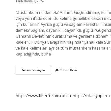
Tarih: Kasım 1, 2024
Müstahkem ne demek? Anlamı: Güçlendirilmiş kelimes
veya yeri ifade eder. Bu kelime genellikle askeri me
için kullanılır. Ayrıca güçlü ve sağlam karakterli in
demek? Sağlam, dayanıklı, dayanıklı, güçlü: “Güçle
Osmanlı Devleti’nin duraklama ve gerileme döneminde
kaleleri, I. Dünya Savaşı’nın başında “Çanakkale Su
ve kale kelimeleri ayrıca tüm müstahkem kasabaları i
kapladığında, buna…
Müstahkem
Devamını okuyun
Yorum Bırak
Yapı
Ne
Demek
https://www.fiberforum.com.tr
https://bizceyapim.c