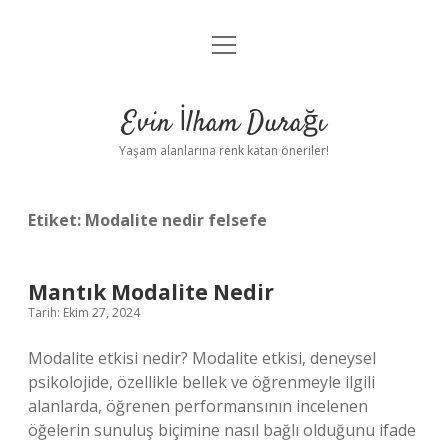
menüyü
Anasayfa
aç
Gizlilik Politikası
Evin İlham Durağı
Yasal Uyarı
Yaşam alanlarına renk katan öneriler!
Hakkımızda
Etiket:
Modalite nedir felsefe
Mantık Modalite Nedir
Tarih: Ekim 27, 2024
Modalite etkisi nedir? Modalite etkisi, deneysel
psikolojide, özellikle bellek ve öğrenmeyle ilgili
alanlarda, öğrenen performansının incelenen
öğelerin sunuluş biçimine nasıl bağlı olduğunu ifade