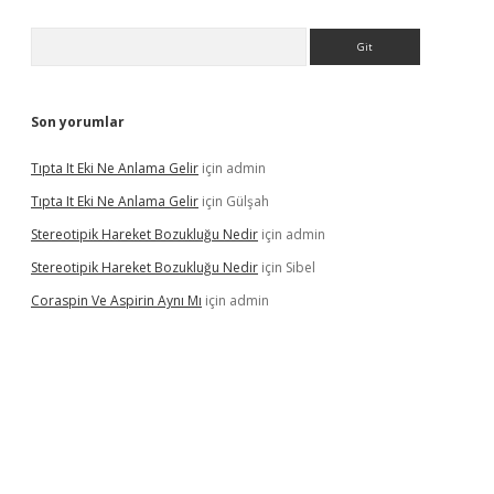
Arama
Son yorumlar
Tıpta It Eki Ne Anlama Gelir
için
admin
Tıpta It Eki Ne Anlama Gelir
için
Gülşah
Stereotipik Hareket Bozukluğu Nedir
için
admin
Stereotipik Hareket Bozukluğu Nedir
için
Sibel
Coraspin Ve Aspirin Aynı Mı
için
admin
d.casino