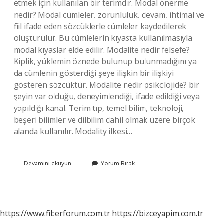
etmek için kullanılan bir terimdir. Modal önerme
nedir? Modal cümleler, zorunluluk, devam, ihtimal ve
fiil ifade eden sözcüklerle cümleler kaydedilerek
oluşturulur. Bu cümlelerin kıyasta kullanılmasıyla
modal kıyaslar elde edilir. Modalite nedir felsefe?
Kiplik, yüklemin öznede bulunup bulunmadığını ya
da cümlenin gösterdiği şeye ilişkin bir ilişkiyi
gösteren sözcüktür. Modalite nedir psikolojide? bir
şeyin var olduğu, deneyimlendiği, ifade edildiği veya
yapıldığı kanal. Terim tıp, temel bilim, teknoloji,
beşeri bilimler ve dilbilim dahil olmak üzere birçok
alanda kullanılır. Modality ilkesi…
Mantık
Devamını okuyun
Yorum Bırak
Modalite
Nedir
https://www.fiberforum.com.tr
https://bizceyapim.com.tr