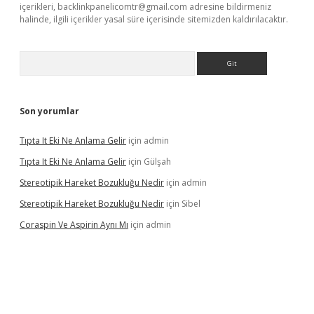
içerikleri,
backlinkpanelicomtr@gmail.com
adresine bildirmeniz
halinde, ilgili içerikler yasal süre içerisinde sitemizden kaldırılacaktır.
Arama
Son yorumlar
Tıpta It Eki Ne Anlama Gelir
için
admin
Tıpta It Eki Ne Anlama Gelir
için
Gülşah
Stereotipik Hareket Bozukluğu Nedir
için
admin
Stereotipik Hareket Bozukluğu Nedir
için
Sibel
Coraspin Ve Aspirin Aynı Mı
için
admin