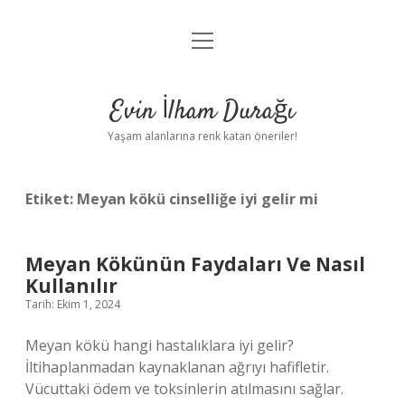
menüyü
Anasayfa
aç
Gizlilik Politikası
Evin İlham Durağı
Yasal Uyarı
Yaşam alanlarına renk katan öneriler!
Hakkımızda
Etiket:
Meyan kökü cinselliğe iyi gelir mi
Meyan Kökünün Faydaları Ve Nasıl
Kullanılır
Tarih: Ekim 1, 2024
Meyan kökü hangi hastalıklara iyi gelir?
İltihaplanmadan kaynaklanan ağrıyı hafifletir.
Vücuttaki ödem ve toksinlerin atılmasını sağlar.