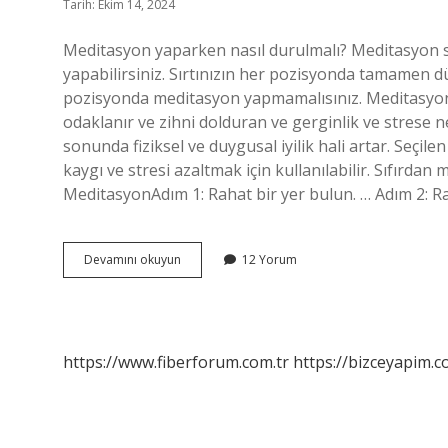
Tarih: Ekim 14, 2024
Meditasyon yaparken nasıl durulmalı? Meditasyon sı
yapabilirsiniz. Sırtınızın her pozisyonda tamamen 
pozisyonda meditasyon yapmamalısınız. Meditasyon
odaklanır ve zihni dolduran ve gerginlik ve strese n
sonunda fiziksel ve duygusal iyilik hali artar. Seçi
kaygı ve stresi azaltmak için kullanılabilir. Sıfırdan
MeditasyonAdım 1: Rahat bir yer bulun. … Adım 2: 
Meditasyon
Devamını okuyun
12 Yorum
Yaparken
Ne
Yapılır
https://www.fiberforum.com.tr
https://bizceyapim.c