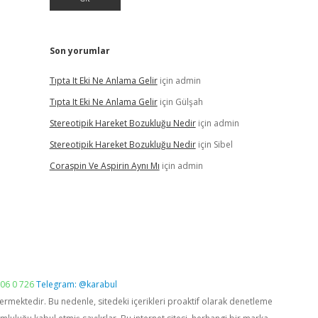
Son yorumlar
Tıpta It Eki Ne Anlama Gelir
için
admin
Tıpta It Eki Ne Anlama Gelir
için
Gülşah
Stereotipik Hareket Bozukluğu Nedir
için
admin
Stereotipik Hareket Bozukluğu Nedir
için
Sibel
Coraspin Ve Aspirin Aynı Mı
için
admin
06 0 726
Telegram: @karabul
vermektedir. Bu nedenle, sitedeki içerikleri proaktif olarak denetleme