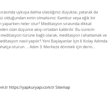
rasında uykuya dalma olasılığınız düşükse, yatarak da
düz olduğundan emin olmalısınız. Kambur veya eğik bir
 yaparken neler olur? Meditasyon sırasında dikkat
eden olan düşünce akışı ortadan kaldırılır. Bu sürecin
len meditasyon türüne bağlı olarak, meditasyon rahatlamak ve
 meditasyon nasıl yapılır? Yeni Başlayanlar İçin 6 Kolay Adımda
Rahatça oturun. … Adım 3: Merkeze dönmek için derin…
om.tr
https://yapkuryapi.com.tr
Sitemap