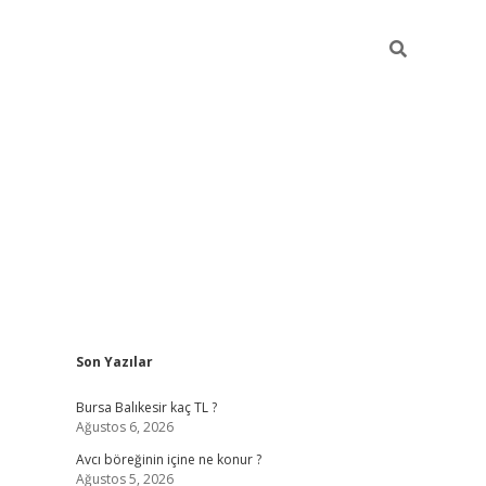
Sidebar
Son Yazılar
vd.casino
Bursa Balıkesir kaç TL ?
Ağustos 6, 2026
Avcı böreğinin içine ne konur ?
Ağustos 5, 2026