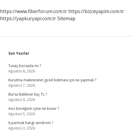
Zarar
Verir
https://www.fiberforum.com.tr
https://bizceyapim.com.tr
Mi
https://yapkuryapi.com.tr
Sitemap
Sidebar
Son Yazılar
Tusaş borsada mı ?
Ağustos 8, 2026
Kurutma makinesinin güzel kokması için ne yapmalı ?
Ağustos 7, 2026
Bursa Balıkesir kaç TL ?
Ağustos 6, 2026
Avcı böreğinin içine ne konur ?
Ağustos 5, 2026
6 parmak hangi sendrom ?
Ağustos 3, 2026