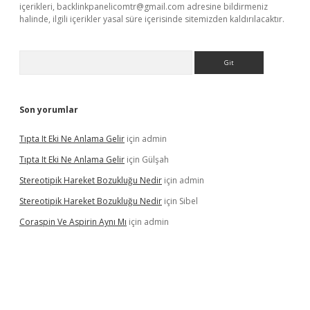
içerikleri,
backlinkpanelicomtr@gmail.com
adresine bildirmeniz
halinde, ilgili içerikler yasal süre içerisinde sitemizden kaldırılacaktır.
Arama
Son yorumlar
Tıpta It Eki Ne Anlama Gelir
için
admin
Tıpta It Eki Ne Anlama Gelir
için
Gülşah
Stereotipik Hareket Bozukluğu Nedir
için
admin
Stereotipik Hareket Bozukluğu Nedir
için
Sibel
Coraspin Ve Aspirin Aynı Mı
için
admin