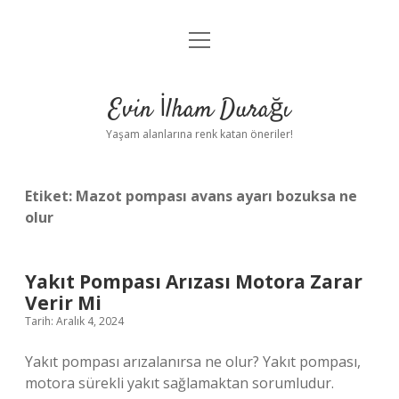
menüyü
Anasayfa
aç
Gizlilik Politikası
Evin İlham Durağı
Yasal Uyarı
Yaşam alanlarına renk katan öneriler!
Hakkımızda
Etiket:
Mazot pompası avans ayarı bozuksa ne
olur
Yakıt Pompası Arızası Motora Zarar
Verir Mi
Tarih: Aralık 4, 2024
Yakıt pompası arızalanırsa ne olur? Yakıt pompası,
motora sürekli yakıt sağlamaktan sorumludur.