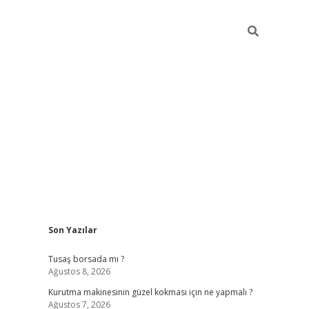
Sidebar
Son Yazılar
vd.casino
Tusaş borsada mı ?
Ağustos 8, 2026
Kurutma makinesinin güzel kokması için ne yapmalı ?
Ağustos 7, 2026