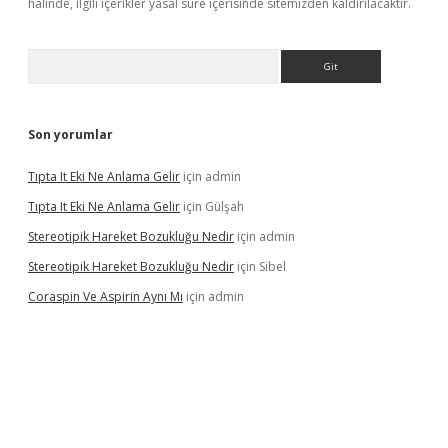
halinde, ilgili içerikler yasal süre içerisinde sitemizden kaldırılacaktır.
Arama
Son yorumlar
Tıpta It Eki Ne Anlama Gelir
için
admin
Tıpta It Eki Ne Anlama Gelir
için
Gülşah
Stereotipik Hareket Bozukluğu Nedir
için
admin
Stereotipik Hareket Bozukluğu Nedir
için
Sibel
Coraspin Ve Aspirin Aynı Mı
için
admin