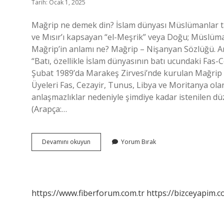
Tarih: Ocak 1, 2025
Mağrip ne demek din? İslam dünyası Müslümanlar ta
ve Mısır’ı kapsayan “el-Meşrik” veya Doğu; Müslüma
Mağrip’in anlamı ne? Mağrip – Nişanyan Sözlüğü. Ara
“Batı, özellikle İslam dünyasının batı ucundaki Fas-
Şubat 1989’da Marakeş Zirvesi’nde kurulan Mağrip 
Üyeleri Fas, Cezayir, Tunus, Libya ve Moritanya olan 
anlaşmazlıklar nedeniyle şimdiye kadar istenilen d
(Arapça:…
Mağrip
Devamını okuyun
Yorum Bırak
Nedir
Din
https://www.fiberforum.com.tr
https://bizceyapim.c