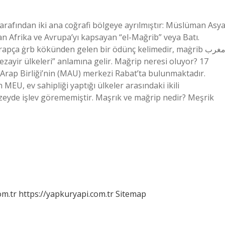
rafından iki ana coğrafi bölgeye ayrılmıştır: Müslüman Asy
n Afrika ve Avrupa’yı kapsayan “el-Mağrib” veya Batı.
pça ġrb kökünden gelen bir ödünç kelimedir, maġrib مغرب,
Cezayir ülkeleri” anlamına gelir. Mağrip neresi oluyor? 17
Arap Birliği’nin (MAU) merkezi Rabat’ta bulunmaktadır.
MEU, ev sahipliği yaptığı ülkeler arasındaki ikili
üzeyde işlev görememiştir. Maşrık ve mağrip nedir? Meşrik
om.tr
https://yapkuryapi.com.tr
Sitemap