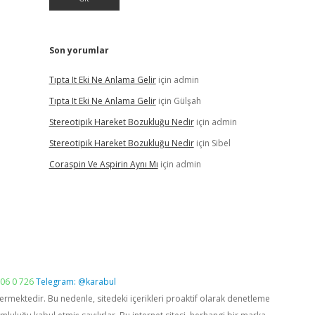
Son yorumlar
Tıpta It Eki Ne Anlama Gelir
için
admin
Tıpta It Eki Ne Anlama Gelir
için
Gülşah
Stereotipik Hareket Bozukluğu Nedir
için
admin
Stereotipik Hareket Bozukluğu Nedir
için
Sibel
Coraspin Ve Aspirin Aynı Mı
için
admin
06 0 726
Telegram: @karabul
vermektedir. Bu nedenle, sitedeki içerikleri proaktif olarak denetleme