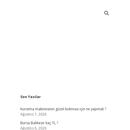
Sidebar
Son Yazılar
vd.casino
Kurutma makinesinin güzel kokması için ne yapmalı ?
Ağustos 7, 2026
Bursa Balıkesir kaç TL ?
Ağustos 6, 2026