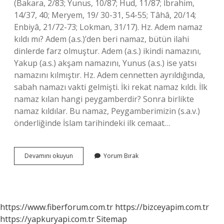
(Bakara, 2/83; Yunus, 10/87; Hud, 11/87; İbrahim,
14/37, 40; Meryem, 19/ 30-31, 54-55; Tâhâ, 20/14;
Enbiyâ, 21/72-73; Lokman, 31/17). Hz. Adem namaz
kıldı mı? Adem (a.s.)’den beri namaz, bütün ilahi
dinlerde farz olmuştur. Adem (a.s.) ikindi namazını,
Yakup (a.s.) akşam namazını, Yunus (a.s.) ise yatsı
namazını kılmıştır. Hz. Adem cennetten ayrıldığında,
sabah namazı vakti gelmişti. İki rekat namaz kıldı. İlk
namaz kılan hangi peygamberdir? Sonra birlikte
namaz kıldılar. Bu namaz, Peygamberimizin (s.a.v.)
önderliğinde İslam tarihindeki ilk cemaat…
Hangi
Devamını okuyun
Yorum Bırak
Peygamberler
Namaz
Kıldı
https://www.fiberforum.com.tr
https://bizceyapim.com.tr
https://yapkuryapi.com.tr
Sitemap