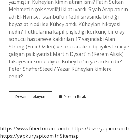
yazmıştır. Küheylan kimin atının ismi? Fatih Sultan
Mehmet’in çok sevdiği iki atı vardı. Siyah Arap atının
adı El-Hamse, İstanbul’un fethi sırasında bindiği
beyaz atın adı ise Küheylan’dı. Küheylan hikayesi
nedir? Tutkularına kapılıp işlediği korkunç bir olay
sonucu hastaneye kaldırılan 17 yaşındaki Alan
Strang (Emir Özden) ve onu analiz edip iyileştirmeye
çalışan psikiyatrist Martin Dysart’ın (Kerem Alışık)
hikayesini konu alıyor. Küheylan’ın yazarı kimdir?
Peter ShafferSteed / Yazar Küheylan kimlere
denir?…
Küheylan
Devamını okuyun
Yorum Bırak
Kimin
Adıdır
https://www.fiberforum.com.tr
https://bizceyapim.com.tr
https://yapkuryapi.com.tr
Sitemap