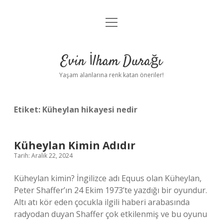
menüyü
Anasayfa
aç
Gizlilik Politikası
Evin İlham Durağı
Yasal Uyarı
Yaşam alanlarına renk katan öneriler!
Hakkımızda
Etiket:
Küheylan hikayesi nedir
Küheylan Kimin Adıdır
Tarih: Aralık 22, 2024
Küheylan kimin? İngilizce adı Equus olan Küheylan,
Peter Shaffer’ın 24 Ekim 1973’te yazdığı bir oyundur.
Altı atı kör eden çocukla ilgili haberi arabasında
radyodan duyan Shaffer çok etkilenmiş ve bu oyunu