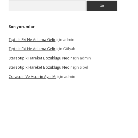
Arama
Son yorumlar
Tıpta It Eki Ne Anlama Gelir
için
admin
Tıpta It Eki Ne Anlama Gelir
için
Gülşah
Stereotipik Hareket Bozukluğu Nedir
için
admin
Stereotipik Hareket Bozukluğu Nedir
için
Sibel
Coraspin Ve Aspirin Aynı Mı
için
admin
vd.casino