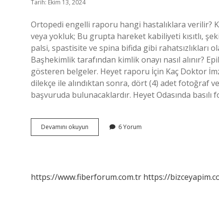
Tarih: Ekim 13, 2024
Ortopedi engelli raporu hangi hastalıklara verilir? K
veya yokluk; Bu grupta hareket kabiliyeti kısıtlı, şeki
palsi, spastisite ve spina bifida gibi rahatsızlıkları 
Başhekimlik tarafından kimlik onayı nasıl alınır? Epi
gösteren belgeler. Heyet raporu İçin Kaç Doktor İm
dilekçe ile alındıktan sonra, dört (4) adet fotoğraf v
başvuruda bulunacaklardır. Heyet Odasında basılı f
Ortopedi
Devamını okuyun
6 Yorum
Heyet
Raporu
Nasıl
Alınır
https://www.fiberforum.com.tr
https://bizceyapim.c