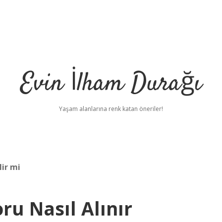
Evin İlham Durağı
Yaşam alanlarına renk katan öneriler!
lir mi
u Nasıl Alınır