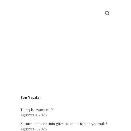
Sidebar
Son Yazılar
vd.casino
Tusaş borsada mı ?
Ağustos 8, 2026
Kurutma makinesinin güzel kokması için ne yapmalı ?
Ağustos 7, 2026