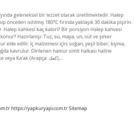
nda geleneksel bir lezzet olarak üretilmektedir. Halep
 önceden ısıtılmış 180°C fırında yaklaşık 30 dakika pişirin.
. Halep kahkesi kaç kalori? Bir porsiyon Halep kahvesi
 konur? Hazırlanışı: Tuz, su, maya, un, süt ve şeker
elde edilir. İç malzemesi için; soğan, yeşil biber, kıyma,
ağda kavrulur. Dinlenen hamur simit halkası haline
getirilerek fırına atılır. Kahke ne demek antep? Kahke veya Ka’ak (Arapça: كعك),…
om.tr
https://yapkuryapi.com.tr
Sitemap