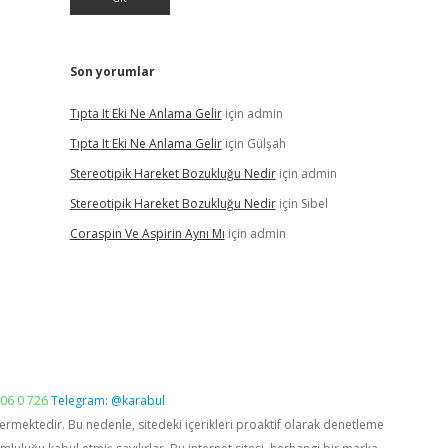
Son yorumlar
Tıpta It Eki Ne Anlama Gelir
için
admin
Tıpta It Eki Ne Anlama Gelir
için
Gülşah
Stereotipik Hareket Bozukluğu Nedir
için
admin
Stereotipik Hareket Bozukluğu Nedir
için
Sibel
Coraspin Ve Aspirin Aynı Mı
için
admin
06 0 726
Telegram: @karabul
vermektedir. Bu nedenle, sitedeki içerikleri proaktif olarak denetleme