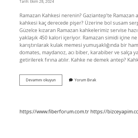
Tarih: Ekim 28, 2024
Ramazan Kahkesi nerenin? Gaziantep’te Ramazan ayı
kahkesi kaç derecede pişer? Üzerine bol susam serpip
Güzelce kızaran Ramazan kahkelerimiz servise hazır
yaklaşık 450 kalori içeriyor. Ramazan simidi içine ne
karıştırılarak kulak memesi yumuşaklığında bir hamur 
domates, maydanoz, acı biber, karabiber ve salça y
Antepte
Devamını okuyun
Yorum Bırak
Simite
Ne
Denir
https://www.fiberforum.com.tr
https://bizceyapim.c