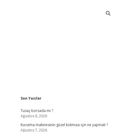
Sidebar
Son Yazılar
vd.casino
Tusaş borsada mı ?
Ağustos 8, 2026
Kurutma makinesinin güzel kokması için ne yapmalı ?
Ağustos 7, 2026