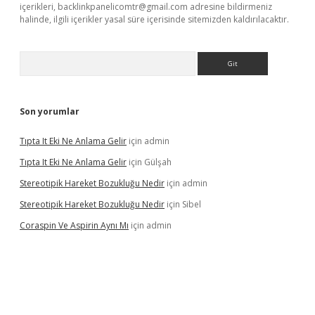
içerikleri,
backlinkpanelicomtr@gmail.com
adresine bildirmeniz
halinde, ilgili içerikler yasal süre içerisinde sitemizden kaldırılacaktır.
Arama
Son yorumlar
Tıpta It Eki Ne Anlama Gelir
için
admin
Tıpta It Eki Ne Anlama Gelir
için
Gülşah
Stereotipik Hareket Bozukluğu Nedir
için
admin
Stereotipik Hareket Bozukluğu Nedir
için
Sibel
Coraspin Ve Aspirin Aynı Mı
için
admin