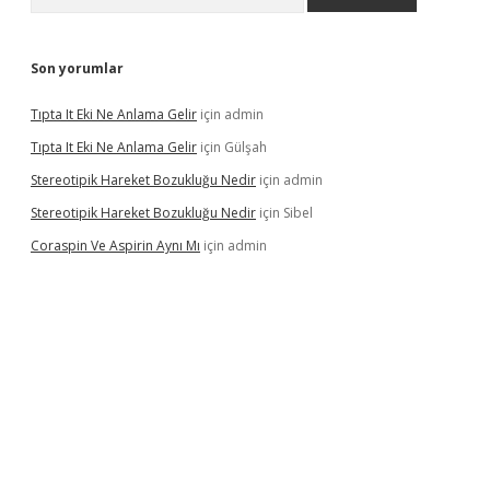
Son yorumlar
Tıpta It Eki Ne Anlama Gelir
için
admin
Tıpta It Eki Ne Anlama Gelir
için
Gülşah
Stereotipik Hareket Bozukluğu Nedir
için
admin
Stereotipik Hareket Bozukluğu Nedir
için
Sibel
Coraspin Ve Aspirin Aynı Mı
için
admin
vd.casino