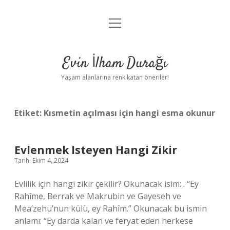
menüyü
Anasayfa
aç
Gizlilik Politikası
Evin İlham Durağı
Yasal Uyarı
Yaşam alanlarına renk katan öneriler!
Hakkımızda
Etiket:
Kısmetin açılması için hangi esma okunur
Evlenmek Isteyen Hangi Zikir
Tarih: Ekim 4, 2024
Evlilik için hangi zikir çekilir? Okunacak isim: . “Ey
Rahîme, Berrak ve Makrubin ve Gayeseh ve
Mea’zehu’nun külü, ey Rahîm.” Okunacak bu ismin
anlamı: “Ey darda kalan ve feryat eden herkese