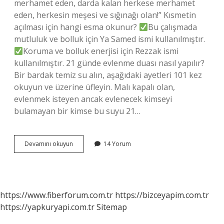
merhamet eden, darda kalan herkese merhamet
eden, herkesin meşesi ve sığınağı olan!” Kısmetin
açılması için hangi esma okunur?
Bu çalışmada
mutluluk ve bolluk için Ya Samed ismi kullanılmıştır.
Koruma ve bolluk enerjisi için Rezzak ismi
kullanılmıştır. 21 günde evlenme duası nasıl yapılır?
Bir bardak temiz su alın, aşağıdaki ayetleri 101 kez
okuyun ve üzerine üfleyin. Malı kapalı olan,
evlenmek isteyen ancak evlenecek kimseyi
bulamayan bir kimse bu suyu 21…
Evlenmek
Devamını okuyun
14 Yorum
Isteyen
Hangi
Zikir
https://www.fiberforum.com.tr
https://bizceyapim.com.tr
https://yapkuryapi.com.tr
Sitemap