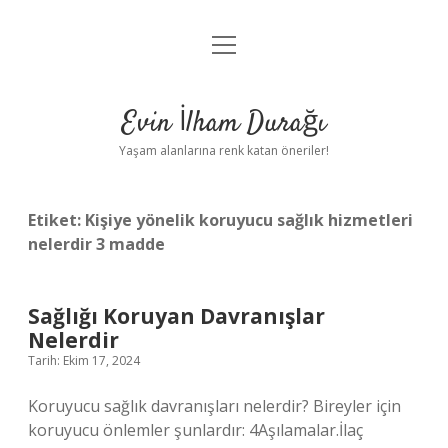
menüyü
Anasayfa
aç
Gizlilik Politikası
Evin İlham Durağı
Yasal Uyarı
Yaşam alanlarına renk katan öneriler!
Hakkımızda
Etiket:
Kişiye yönelik koruyucu sağlık hizmetleri
nelerdir 3 madde
Sağlığı Koruyan Davranışlar
Nelerdir
Tarih: Ekim 17, 2024
Koruyucu sağlık davranışları nelerdir? Bireyler için
koruyucu önlemler şunlardır: 4Aşılamalar.İlaç