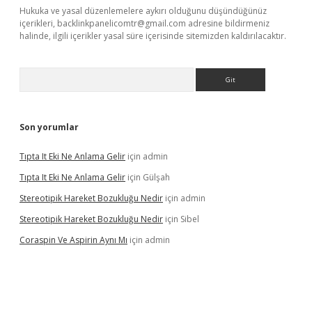
Hukuka ve yasal düzenlemelere aykırı olduğunu düşündüğünüz
içerikleri,
backlinkpanelicomtr@gmail.com
adresine bildirmeniz
halinde, ilgili içerikler yasal süre içerisinde sitemizden kaldırılacaktır.
Arama
Son yorumlar
Tıpta It Eki Ne Anlama Gelir
için
admin
Tıpta It Eki Ne Anlama Gelir
için
Gülşah
Stereotipik Hareket Bozukluğu Nedir
için
admin
Stereotipik Hareket Bozukluğu Nedir
için
Sibel
Coraspin Ve Aspirin Aynı Mı
için
admin