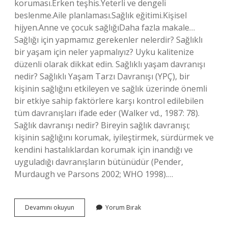
koruması.Erken teşhis.Yeterli ve dengeli
beslenme.Aile planlaması.Sağlık eğitimi.Kişisel
hijyen.Anne ve çocuk sağlığıDaha fazla makale…
Sağlığı için yapmamız gerekenler nelerdir? Sağlıklı
bir yaşam için neler yapmalıyız? Uyku kalitenize
düzenli olarak dikkat edin. Sağlıklı yaşam davranışı
nedir? Sağlıklı Yaşam Tarzı Davranışı (YPÇ), bir
kişinin sağlığını etkileyen ve sağlık üzerinde önemli
bir etkiye sahip faktörlere karşı kontrol edilebilen
tüm davranışları ifade eder (Walker vd., 1987: 78).
Sağlık davranışı nedir? Bireyin sağlık davranışı;
kişinin sağlığını korumak, iyileştirmek, sürdürmek ve
kendini hastalıklardan korumak için inandığı ve
uyguladığı davranışların bütünüdür (Pender,
Murdaugh ve Parsons 2002; WHO 1998).…
Sağlığı
Devamını okuyun
Yorum Bırak
Koruyan
Davranışlar