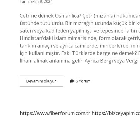
Tarih: Ekim 9, 2024
Cetr ne demek Osmanlıca? Çetr (mizahla) hükümdarın
üstünde tutulurdu. Bir mızrağın ucunda küçük bir ku
saten veya kadifeden yapılmıştı ve tepesinde “altın t
Hindistan’daki İslam mimarisinde, form olarak çetriy
tahkim amaçlı ve ayrıca camilerde, minberlerde, mi
için kullanılmıştır. Eski Türklerde berge ne demek?
İlham almak anlamına gelir. Ayrıca Bergi veya Vergi
Cetr
Devamını okuyun
6 Yorum
Nedir
https://www.fiberforum.com.tr
https://bizceyapim.c