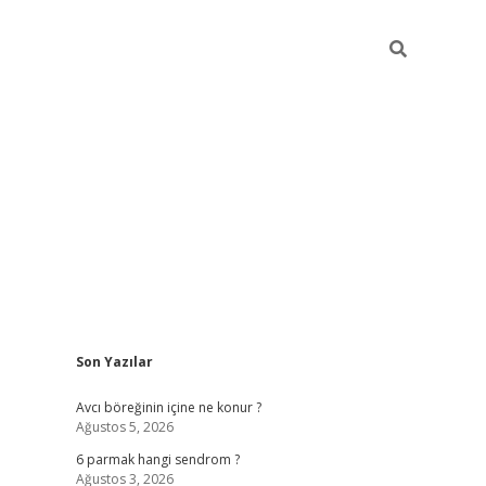
Sidebar
Son Yazılar
vd.casino
Avcı böreğinin içine ne konur ?
Ağustos 5, 2026
6 parmak hangi sendrom ?
Ağustos 3, 2026