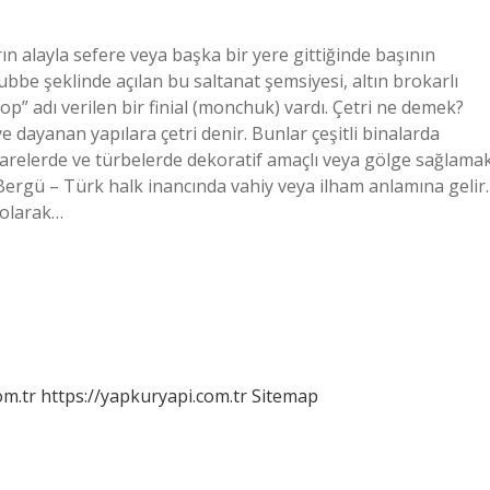
 alayla sefere veya başka bir yere gittiğinde başının
bbe şeklinde açılan bu saltanat şemsiyesi, altın brokarlı
op” adı verilen bir finial (monchuk) vardı. Çetri ne demek?
e dayanan yapılara çetri denir. Bunlar çeşitli binalarda
narelerde ve türbelerde dekoratif amaçlı veya gölge sağlama
 Bergü – Türk halk inancında vahiy veya ilham anlamına gelir.
 olarak…
om.tr
https://yapkuryapi.com.tr
Sitemap