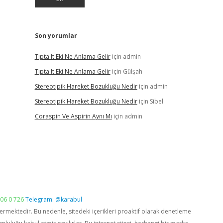
Son yorumlar
Tıpta It Eki Ne Anlama Gelir
için
admin
Tıpta It Eki Ne Anlama Gelir
için
Gülşah
Stereotipik Hareket Bozukluğu Nedir
için
admin
Stereotipik Hareket Bozukluğu Nedir
için
Sibel
Coraspin Ve Aspirin Aynı Mı
için
admin
06 0 726
Telegram: @karabul
vermektedir. Bu nedenle, sitedeki içerikleri proaktif olarak denetleme