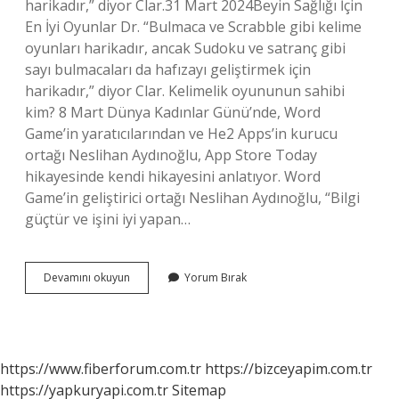
harikadır,” diyor Clar.31 Mart 2024Beyin Sağlığı İçin
En İyi Oyunlar Dr. “Bulmaca ve Scrabble gibi kelime
oyunları harikadır, ancak Sudoku ve satranç gibi
sayı bulmacaları da hafızayı geliştirmek için
harikadır,” diyor Clar. Kelimelik oyununun sahibi
kim? 8 Mart Dünya Kadınlar Günü’nde, Word
Game’in yaratıcılarından ve He2 Apps’in kurucu
ortağı Neslihan Aydınoğlu, App Store Today
hikayesinde kendi hikayesini anlatıyor. Word
Game’in geliştirici ortağı Neslihan Aydınoğlu, “Bilgi
güçtür ve işini iyi yapan…
Kelimelik
Devamını okuyun
Yorum Bırak
Oyunu
Faydalı
Mı
https://www.fiberforum.com.tr
https://bizceyapim.com.tr
https://yapkuryapi.com.tr
Sitemap