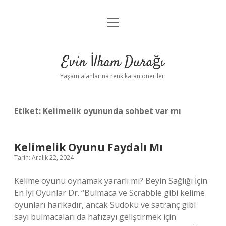
menüyü
Anasayfa
aç
Gizlilik Politikası
Evin İlham Durağı
Yasal Uyarı
Yaşam alanlarına renk katan öneriler!
Hakkımızda
Etiket:
Kelimelik oyununda sohbet var mı
Kelimelik Oyunu Faydalı Mı
Tarih: Aralık 22, 2024
Kelime oyunu oynamak yararlı mı? Beyin Sağlığı İçin
En İyi Oyunlar Dr. “Bulmaca ve Scrabble gibi kelime
oyunları harikadır, ancak Sudoku ve satranç gibi
sayı bulmacaları da hafızayı geliştirmek için