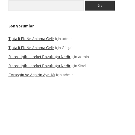
Arama
Son yorumlar
Tıpta It Eki Ne Anlama Gelir
için
admin
Tıpta It Eki Ne Anlama Gelir
için
Gülşah
Stereotipik Hareket Bozukluğu Nedir
için
admin
Stereotipik Hareket Bozukluğu Nedir
için
Sibel
Coraspin Ve Aspirin Aynı Mı
için
admin
vd.casino