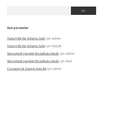
Arama
Son yorumlar
Tıpta It Eki Ne Anlama Gelir
için
admin
Tıpta It Eki Ne Anlama Gelir
için
Gülşah
Stereotipik Hareket Bozukluğu Nedir
için
admin
Stereotipik Hareket Bozukluğu Nedir
için
Sibel
Coraspin Ve Aspirin Aynı Mı
için
admin
d.casino