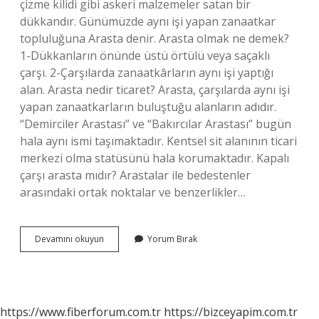
çizme kilidi gibi askeri malzemeler satan bir
dükkandır. Günümüzde aynı işi yapan zanaatkar
topluluğuna Arasta denir. Arasta olmak ne demek?
1-Dükkanların önünde üstü örtülü veya saçaklı
çarşı. 2-Çarşılarda zanaatkârların aynı işi yaptığı
alan. Arasta nedir ticaret? Arasta, çarşılarda aynı işi
yapan zanaatkarların buluştuğu alanların adıdır.
“Demirciler Arastası” ve “Bakırcılar Arastası” bugün
hala aynı ismi taşımaktadır. Kentsel sit alanının ticari
merkezi olma statüsünü hala korumaktadır. Kapalı
çarşı arasta mıdır? Arastalar ile bedestenler
arasındaki ortak noktalar ve benzerlikler…
Arasta
Devamını okuyun
Yorum Bırak
Nedir
Sanat
Tarihi
https://www.fiberforum.com.tr
https://bizceyapim.com.tr