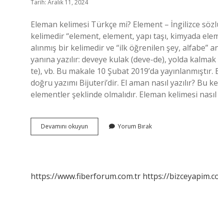
Tarih: Aralık 11, 2024
Eleman kelimesi Türkçe mi? Element – İngilizce söz
kelimedir “element, element, yapı taşı, kimyada e
alınmış bir kelimedir ve “ilk öğrenilen şey, alfabe” a
yanına yazılır: deveye kulak (deve-de), yolda kalmak
te), vb. Bu makale 10 Şubat 2019’da yayınlanmıştır. B
doğru yazımı Bijuteri’dir. El aman nasıl yazılır? Bu k
elementler şeklinde olmalıdır. Eleman kelimesi nasıl 
Eleman
Devamını okuyun
Yorum Bırak
Mı
Elaman
Mı
https://www.fiberforum.com.tr
https://bizceyapim.c