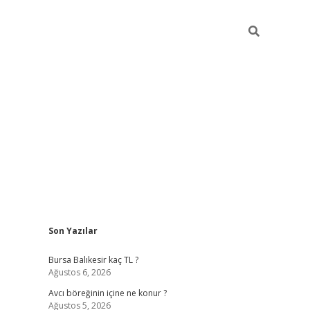
Sidebar
Son Yazılar
vd.casino
Bursa Balıkesir kaç TL ?
Ağustos 6, 2026
Avcı böreğinin içine ne konur ?
Ağustos 5, 2026