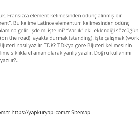
lük. Fransızca élément kelimesinden ödünç alınmış bir
lement”. Bu kelime Latince elementum kelimesinden ödünç
nlamına gelir. İşde mi işte mi? “Varlık” eki, eklendiği sözcüğün
 (on the road), ayakta durmak (standing), işte çalışmak (work
ijuteri nasıl yazılır TDK? TDK’ya göre Bijuteri kelimesinin
elime sıklıkla el aman olarak yanlış yazılır. Doğru kullanımı
yazılır?…
om.tr
https://yapkuryapi.com.tr
Sitemap