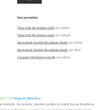
Son yorumlar
Tıpta It Eki Ne Anlama Gelir
için
admin
Tıpta It Eki Ne Anlama Gelir
için
Gülşah
Stereotipik Hareket Bozukluğu Nedir
için
admin
Stereotipik Hareket Bozukluğu Nedir
için
Sibel
Coraspin Ve Aspirin Aynı Mı
için
admin
06 0 726
Telegram: @karabul
vermektedir. Bu nedenle, sitedeki içerikleri proaktif olarak denetleme