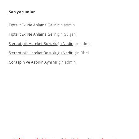
Son yorumlar
Tıpta It Eki Ne Anlama Gelir
için
admin
Tıpta It Eki Ne Anlama Gelir
için
Gülşah
Stereotipik Hareket Bozukluğu Nedir
için
admin
Stereotipik Hareket Bozukluğu Nedir
için
Sibel
Coraspin Ve Aspirin Aynı Mı
için
admin
d.casino