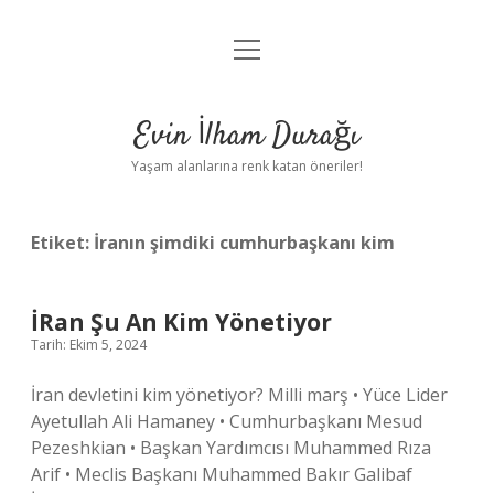
menüyü
Anasayfa
aç
Gizlilik Politikası
Evin İlham Durağı
Yasal Uyarı
Yaşam alanlarına renk katan öneriler!
Hakkımızda
Etiket:
İranın şimdiki cumhurbaşkanı kim
İRan Şu An Kim Yönetiyor
Tarih: Ekim 5, 2024
İran devletini kim yönetiyor? Milli marş • Yüce Lider
Ayetullah Ali Hamaney • Cumhurbaşkanı Mesud
Pezeshkian • Başkan Yardımcısı Muhammed Rıza
Arif • Meclis Başkanı Muhammed Bakır Galibaf