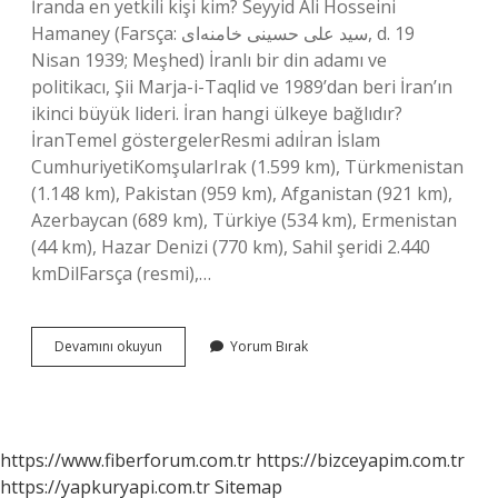
İranda en yetkili kişi kim? Seyyid Ali Hosseini
Hamaney (Farsça: سید علی حسینی خامنه‌ای‎, d. 19
Nisan 1939; Meşhed) İranlı bir din adamı ve
politikacı, Şii Marja-i-Taqlid ve 1989’dan beri İran’ın
ikinci büyük lideri. İran hangi ülkeye bağlıdır?
İranTemel göstergelerResmi adıİran İslam
CumhuriyetiKomşularIrak (1.599 km), Türkmenistan
(1.148 km), Pakistan (959 km), Afganistan (921 km),
Azerbaycan (689 km), Türkiye (534 km), Ermenistan
(44 km), Hazar Denizi (770 km), Sahil şeridi 2.440
kmDilFarsça (resmi),…
İRan
Devamını okuyun
Yorum Bırak
Şu
An
Kim
Yönetiyor
https://www.fiberforum.com.tr
https://bizceyapim.com.tr
https://yapkuryapi.com.tr
Sitemap