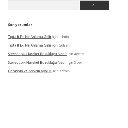
Arama
Son yorumlar
Tıpta It Eki Ne Anlama Gelir
için
admin
Tıpta It Eki Ne Anlama Gelir
için
Gülşah
Stereotipik Hareket Bozukluğu Nedir
için
admin
Stereotipik Hareket Bozukluğu Nedir
için
Sibel
Coraspin Ve Aspirin Aynı Mı
için
admin
vd.casino