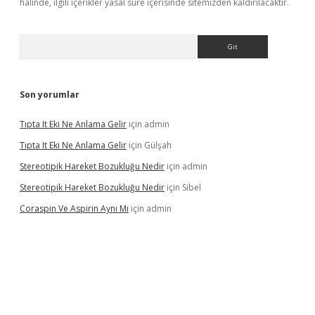
halinde, ilgili içerikler yasal süre içerisinde sitemizden kaldırılacaktır.
Arama
Son yorumlar
Tıpta It Eki Ne Anlama Gelir
için
admin
Tıpta It Eki Ne Anlama Gelir
için
Gülşah
Stereotipik Hareket Bozukluğu Nedir
için
admin
Stereotipik Hareket Bozukluğu Nedir
için
Sibel
Coraspin Ve Aspirin Aynı Mı
için
admin