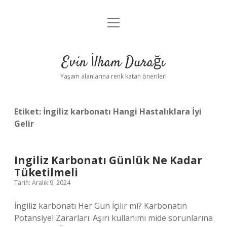
menüyü
Anasayfa
aç
Gizlilik Politikası
Evin İlham Durağı
Yasal Uyarı
Yaşam alanlarına renk katan öneriler!
Hakkımızda
Etiket:
İngiliz karbonatı Hangi Hastalıklara İyi
Gelir
Ingiliz Karbonatı Günlük Ne Kadar
Tüketilmeli
Tarih: Aralık 9, 2024
İngiliz karbonatı Her Gün İçilir mi? Karbonatın
Potansiyel Zararları: Aşırı kullanımı mide sorunlarına