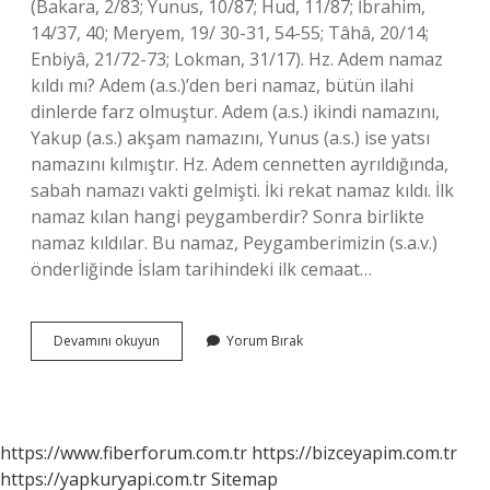
(Bakara, 2/83; Yunus, 10/87; Hud, 11/87; İbrahim,
14/37, 40; Meryem, 19/ 30-31, 54-55; Tâhâ, 20/14;
Enbiyâ, 21/72-73; Lokman, 31/17). Hz. Adem namaz
kıldı mı? Adem (a.s.)’den beri namaz, bütün ilahi
dinlerde farz olmuştur. Adem (a.s.) ikindi namazını,
Yakup (a.s.) akşam namazını, Yunus (a.s.) ise yatsı
namazını kılmıştır. Hz. Adem cennetten ayrıldığında,
sabah namazı vakti gelmişti. İki rekat namaz kıldı. İlk
namaz kılan hangi peygamberdir? Sonra birlikte
namaz kıldılar. Bu namaz, Peygamberimizin (s.a.v.)
önderliğinde İslam tarihindeki ilk cemaat…
Hangi
Devamını okuyun
Yorum Bırak
Peygamberler
Namaz
Kıldı
https://www.fiberforum.com.tr
https://bizceyapim.com.tr
https://yapkuryapi.com.tr
Sitemap