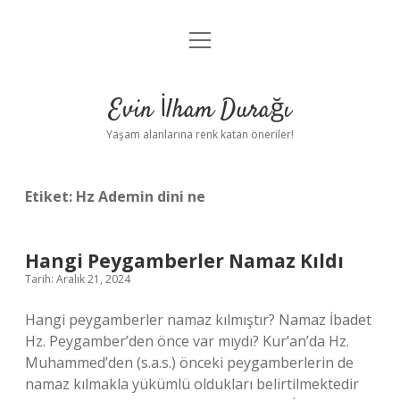
menüyü
Anasayfa
aç
Gizlilik Politikası
Evin İlham Durağı
Yasal Uyarı
Yaşam alanlarına renk katan öneriler!
Hakkımızda
Etiket:
Hz Ademin dini ne
Hangi Peygamberler Namaz Kıldı
Tarih: Aralık 21, 2024
Hangi peygamberler namaz kılmıştır? Namaz İbadet
Hz. Peygamber’den önce var mıydı? Kur’an’da Hz.
Muhammed’den (s.a.s.) önceki peygamberlerin de
namaz kılmakla yükümlü oldukları belirtilmektedir