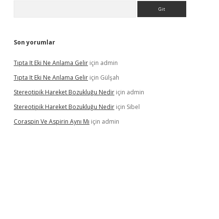
Arama
Son yorumlar
Tıpta It Eki Ne Anlama Gelir
için
admin
Tıpta It Eki Ne Anlama Gelir
için
Gülşah
Stereotipik Hareket Bozukluğu Nedir
için
admin
Stereotipik Hareket Bozukluğu Nedir
için
Sibel
Coraspin Ve Aspirin Aynı Mı
için
admin
d.casino