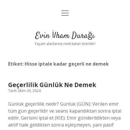
menüyü
Anasayfa
aç
Gizlilik Politikası
Evin İlham Durağı
Yasal Uyarı
Yaşam alanlarına renk katan öneriler!
Hakkımızda
Etiket:
Hisse iptale kadar geçerli ne demek
Geçerlilik Günlük Ne Demek
Tarih: Ekim 30, 2024
Günlük geçerlilik nedir? Günlük (GÜN): Verilen emir
tüm gün geçerlidir ve seans kapandıktan sonra iptal
edilir. Gerisini iptal et (KIE): Emir gönderildikten veya
aktif hale geldikten sonra eşleşmeyen, yani pasif