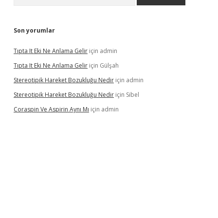
Son yorumlar
Tıpta It Eki Ne Anlama Gelir
için
admin
Tıpta It Eki Ne Anlama Gelir
için
Gülşah
Stereotipik Hareket Bozukluğu Nedir
için
admin
Stereotipik Hareket Bozukluğu Nedir
için
Sibel
Coraspin Ve Aspirin Aynı Mı
için
admin
d.casino