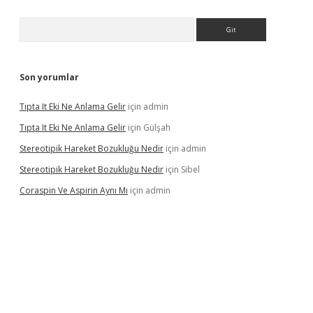
Arama
Son yorumlar
Tıpta It Eki Ne Anlama Gelir
için
admin
Tıpta It Eki Ne Anlama Gelir
için
Gülşah
Stereotipik Hareket Bozukluğu Nedir
için
admin
Stereotipik Hareket Bozukluğu Nedir
için
Sibel
Coraspin Ve Aspirin Aynı Mı
için
admin
d.casino