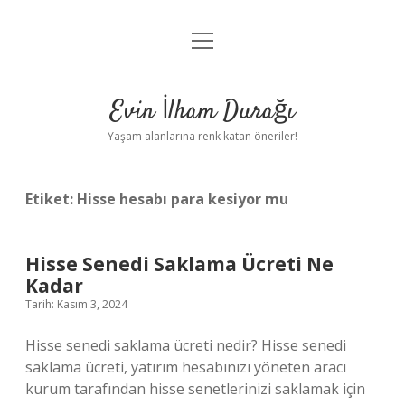
menüyü
Anasayfa
aç
Gizlilik Politikası
Evin İlham Durağı
Yasal Uyarı
Yaşam alanlarına renk katan öneriler!
Hakkımızda
Etiket:
Hisse hesabı para kesiyor mu
Hisse Senedi Saklama Ücreti Ne
Kadar
Tarih: Kasım 3, 2024
Hisse senedi saklama ücreti nedir? Hisse senedi
saklama ücreti, yatırım hesabınızı yöneten aracı
kurum tarafından hisse senetlerinizi saklamak için