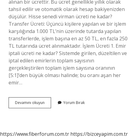
alınan bir ücrettir. Bu ücret genellikle yıllık olarak
tahsil edilir ve otomatik olarak hesap bakiyenizden
düşülür. Hisse senedi virman ücreti ne kadar?
Transfer Ücreti: Üçüncü kişilere yapılan ve bir işlem
karşılığında 1.000 TL’nin üzerinde tutarda yapılan
transferlerde, işlem başına en az 50 TL, en fazla 250
TL tutarında ücret alınmaktadır. İşlem Ücreti 1. Emir
iptali ücreti ne kadar? Sistemde girilen, düzeltilen ve
iptal edilen emirlerin toplam sayısının
gerçekleştirilen toplam işlem sayısına oranının
[5:1]’den büyük olması halinde; bu oranı aşan her
emir…
Hisse
Devamını okuyun
Yorum Bırak
Senedi
Saklama
Ücreti
Ne
Kadar
https://www.fiberforum.com.tr
https://bizceyapim.com.tr