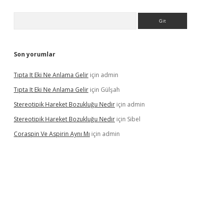
Arama
Son yorumlar
Tıpta It Eki Ne Anlama Gelir
için
admin
Tıpta It Eki Ne Anlama Gelir
için
Gülşah
Stereotipik Hareket Bozukluğu Nedir
için
admin
Stereotipik Hareket Bozukluğu Nedir
için
Sibel
Coraspin Ve Aspirin Aynı Mı
için
admin
d.casino