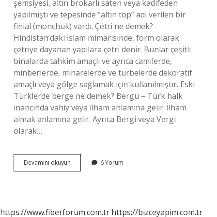
şemsiyesi, altın brokarlı saten veya kadifeden
yapılmıştı ve tepesinde “altın top” adı verilen bir
finial (monchuk) vardı. Çetri ne demek?
Hindistan’daki İslam mimarisinde, form olarak
çetriye dayanan yapılara çetri denir. Bunlar çeşitli
binalarda tahkim amaçlı ve ayrıca camilerde,
minberlerde, minarelerde ve türbelerde dekoratif
amaçlı veya gölge sağlamak için kullanılmıştır. Eski
Türklerde berge ne demek? Bergü – Türk halk
inancında vahiy veya ilham anlamına gelir. İlham
almak anlamına gelir. Ayrıca Bergi veya Vergi
olarak…
Cetr
Devamını okuyun
6 Yorum
Nedir
https://www.fiberforum.com.tr
https://bizceyapim.com.tr