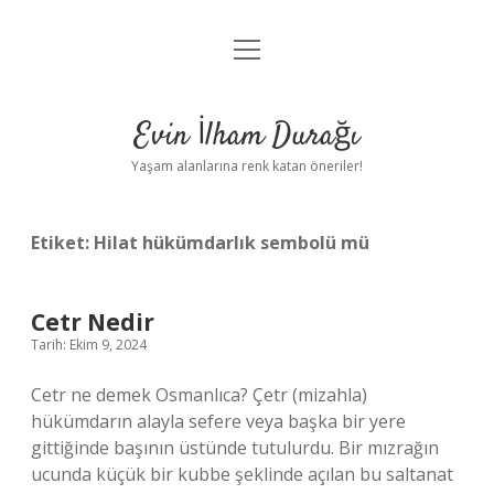
menüyü
Anasayfa
aç
Gizlilik Politikası
Evin İlham Durağı
Yasal Uyarı
Yaşam alanlarına renk katan öneriler!
Hakkımızda
Etiket:
Hilat hükümdarlık sembolü mü
Cetr Nedir
Tarih: Ekim 9, 2024
Cetr ne demek Osmanlıca? Çetr (mizahla)
hükümdarın alayla sefere veya başka bir yere
gittiğinde başının üstünde tutulurdu. Bir mızrağın
ucunda küçük bir kubbe şeklinde açılan bu saltanat