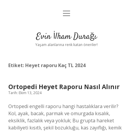
menüyü
Anasayfa
aç
Gizlilik Politikası
Evin İlham Durağı
Yasal Uyarı
Yaşam alanlarına renk katan öneriler!
Hakkımızda
Etiket:
Heyet raporu Kaç TL 2024
Ortopedi Heyet Raporu Nasıl Alınır
Tarih: Ekim 13, 2024
Ortopedi engelli raporu hangi hastalıklara verilir?
Kol, ayak, bacak, parmak ve omurgada kısalık,
eksiklik, fazlalık veya yokluk; Bu grupta hareket
kabiliyeti kısıtlı, şekil bozukluğu, kas zayıflığı, kemik