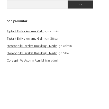
Arama
Son yorumlar
Tıpta It Eki Ne Anlama Gelir
için
admin
Tıpta It Eki Ne Anlama Gelir
için
Gülşah
Stereotipik Hareket Bozukluğu Nedir
için
admin
Stereotipik Hareket Bozukluğu Nedir
için
Sibel
Coraspin Ve Aspirin Aynı Mı
için
admin
o