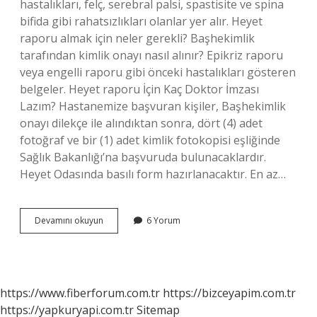
hastalıkları, felç, serebral palsi, spastisite ve spina
bifida gibi rahatsızlıkları olanlar yer alır. Heyet
raporu almak için neler gerekli? Başhekimlik
tarafından kimlik onayı nasıl alınır? Epikriz raporu
veya engelli raporu gibi önceki hastalıkları gösteren
belgeler. Heyet raporu İçin Kaç Doktor İmzası
Lazım? Hastanemize başvuran kişiler, Başhekimlik
onayı dilekçe ile alındıktan sonra, dört (4) adet
fotoğraf ve bir (1) adet kimlik fotokopisi eşliğinde
Sağlık Bakanlığı’na başvuruda bulunacaklardır.
Heyet Odasında basılı form hazırlanacaktır. En az…
Ortopedi
Devamını okuyun
6 Yorum
Heyet
Raporu
Nasıl
Alınır
https://www.fiberforum.com.tr
https://bizceyapim.com.tr
https://yapkuryapi.com.tr
Sitemap