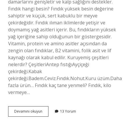
damarlarını genişletir ve kalp sağlığını destekler.
Fındık hangi besin? Fındık yüksek besin değerine
sahiptir ve küçük, sert kabuklu bir meyve
çekirdeğidir. Fındık ılıman iklimlerde yetişir ve
doymamış yağ asitleri içerir. Bu, fındıkların yüksek
yağ içeriğine sahip olduğunun bir göstergesidir.
Vitamin, protein ve amino asitler açısından da
zengin olan fındıklar, B2 vitamini, folik asit ve lif
kaynağı olarak kabul edilir. Kuruyemiş çeşitleri
nelerdir? ÇeşitleriAntep fıstığıAyçiçeği
çekirdeği.Kabak
çekirdeği.Badem.Ceviz.Fındık.Nohut.Kuru üzüm.Daha
fazla ürün… Fındık kaç tane yenmeli? Fındık, kilo
vermeye…
Fındık
Devamını okuyun
13 Yorum
Çerez
Mi