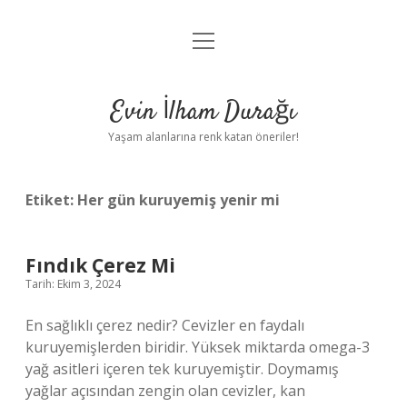
menüyü
Anasayfa
aç
Gizlilik Politikası
Evin İlham Durağı
Yasal Uyarı
Yaşam alanlarına renk katan öneriler!
Hakkımızda
Etiket:
Her gün kuruyemiş yenir mi
Fındık Çerez Mi
Tarih: Ekim 3, 2024
En sağlıklı çerez nedir? Cevizler en faydalı
kuruyemişlerden biridir. Yüksek miktarda omega-3
yağ asitleri içeren tek kuruyemiştir. Doymamış
yağlar açısından zengin olan cevizler, kan