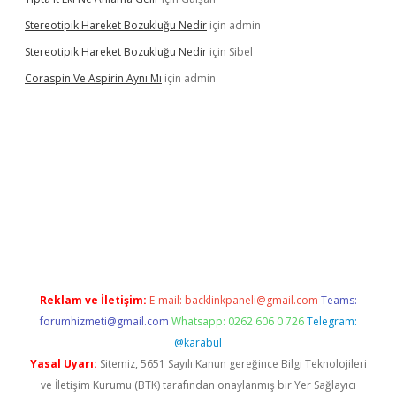
Stereotipik Hareket Bozukluğu Nedir
için
admin
Stereotipik Hareket Bozukluğu Nedir
için
Sibel
Coraspin Ve Aspirin Aynı Mı
için
admin
.casino
Reklam ve İletişim:
E-mail:
backlinkpaneli@gmail.com
Teams:
forumhizmeti@gmail.com
Whatsapp: 0262 606 0 726
Telegram:
@karabul
Yasal Uyarı:
Sitemiz, 5651 Sayılı Kanun gereğince Bilgi Teknolojileri
ve İletişim Kurumu (BTK) tarafından onaylanmış bir Yer Sağlayıcı