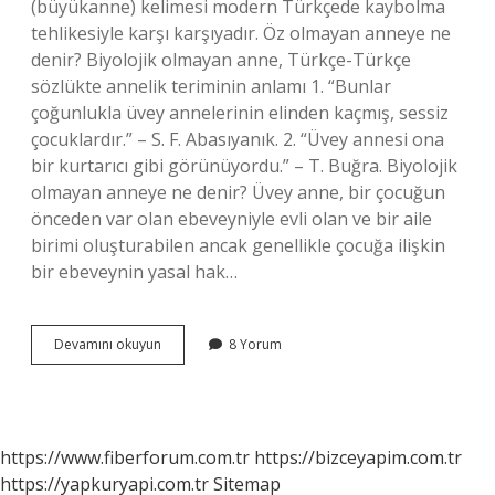
(büyükanne) kelimesi modern Türkçede kaybolma
tehlikesiyle karşı karşıyadır. Öz olmayan anneye ne
denir? Biyolojik olmayan anne, Türkçe-Türkçe
sözlükte annelik teriminin anlamı 1. “Bunlar
çoğunlukla üvey annelerinin elinden kaçmış, sessiz
çocuklardır.” – S. F. Abasıyanık. 2. “Üvey annesi ona
bir kurtarıcı gibi görünüyordu.” – T. Buğra. Biyolojik
olmayan anneye ne denir? Üvey anne, bir çocuğun
önceden var olan ebeveyniyle evli olan ve bir aile
birimi oluşturabilen ancak genellikle çocuğa ilişkin
bir ebeveynin yasal hak…
Gerçek
Devamını okuyun
8 Yorum
Anneye
Ne
Denir
https://www.fiberforum.com.tr
https://bizceyapim.com.tr
https://yapkuryapi.com.tr
Sitemap