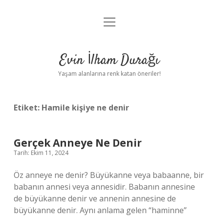
menüyü
Anasayfa
aç
Gizlilik Politikası
Evin İlham Durağı
Yasal Uyarı
Yaşam alanlarına renk katan öneriler!
Hakkımızda
Etiket:
Hamile kişiye ne denir
Gerçek Anneye Ne Denir
Tarih: Ekim 11, 2024
Öz anneye ne denir? Büyükanne veya babaanne, bir
babanın annesi veya annesidir. Babanın annesine
de büyükanne denir ve annenin annesine de
büyükanne denir. Aynı anlama gelen “haminne”