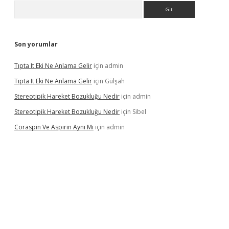
Arama
Son yorumlar
Tıpta It Eki Ne Anlama Gelir
için
admin
Tıpta It Eki Ne Anlama Gelir
için
Gülşah
Stereotipik Hareket Bozukluğu Nedir
için
admin
Stereotipik Hareket Bozukluğu Nedir
için
Sibel
Coraspin Ve Aspirin Aynı Mı
için
admin
o