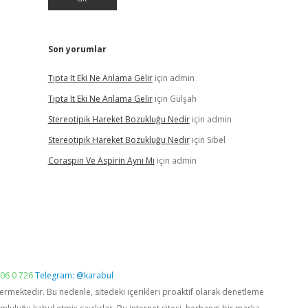
Son yorumlar
Tıpta It Eki Ne Anlama Gelir
için
admin
Tıpta It Eki Ne Anlama Gelir
için
Gülşah
Stereotipik Hareket Bozukluğu Nedir
için
admin
Stereotipik Hareket Bozukluğu Nedir
için
Sibel
Coraspin Ve Aspirin Aynı Mı
için
admin
06 0 726
Telegram: @karabul
vermektedir. Bu nedenle, sitedeki içerikleri proaktif olarak denetleme