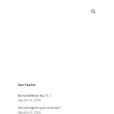
Sidebar
Son Yazılar
vd.casino
Bursa Balıkesir kaç TL ?
Ağustos 6, 2026
Avcı böreğinin içine ne konur ?
Ağustos 5, 2026