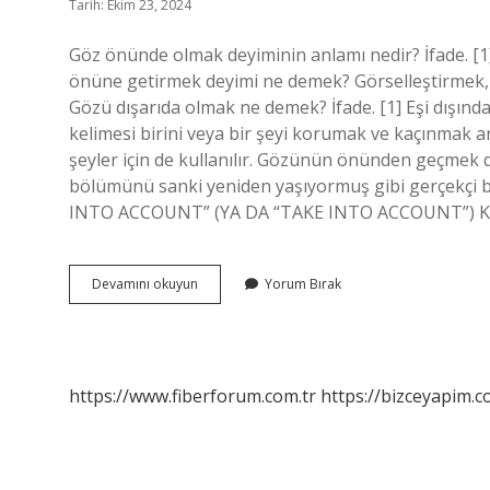
Tarih: Ekim 23, 2024
Göz önünde olmak deyiminin anlamı nedir? İfade.
önüne getirmek deyimi ne demek? Görselleştirmek
Gözü dışarıda olmak ne demek? İfade. [1] Eşi dışınd
kelimesi birini veya bir şeyi korumak ve kaçınmak a
şeyler için de kullanılır. Gözünün önünden geçmek dey
bölümünü sanki yeniden yaşıyormuş gibi gerçekçi 
INTO ACCOUNT” (YA DA “TAKE INTO ACCOUNT”) K
Göz
Devamını okuyun
Yorum Bırak
Önünde
Olmak
Ne
Demek
https://www.fiberforum.com.tr
https://bizceyapim.c