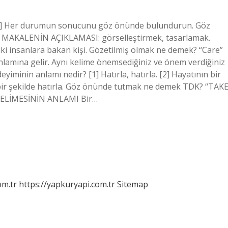
 [1] Her durumun sonucunu göz önünde bulundurun. Göz
, MAKALENİN AÇIKLAMASI: görselleştirmek, tasarlamak.
aki insanlara bakan kişi. Gözetilmiş olmak ne demek? “Care”
nlamına gelir. Aynı kelime önemsediğiniz ve önem verdiğiniz
iminin anlamı nedir? [1] Hatırla, hatırla. [2] Hayatının bir
bir şekilde hatırla. Göz önünde tutmak ne demek TDK? “TAK
ELİMESİNİN ANLAMI Bir…
om.tr
https://yapkuryapi.com.tr
Sitemap