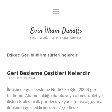
menüyü
Anasayfa
aç
Gizlilik Politikası
Evin İlham Durağı
Yasal Uyarı
Yaşam alanlarına renk katan öneriler!
Hakkımızda
Etiket:
Geri bildirim türleri nelerdir
Geri Besleme Çeşitleri Nelerdir
Tarih: Ekim 30, 2024
İletişimde geri besleme Nedir? Eroğlu (2000) geri
bildirimi; “Alıcının, aldığı olumlu veya olumsuz iletiye
ilişkin tepkisini ilk göndericiye yansıtması olgusuna
iletişimin geri bildirimi denir.” şeklinde