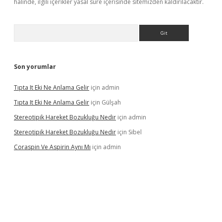
halinde, ilgili içerikler yasal süre içerisinde sitemizden kaldırılacaktır.
Arama
Son yorumlar
Tıpta It Eki Ne Anlama Gelir
için
admin
Tıpta It Eki Ne Anlama Gelir
için
Gülşah
Stereotipik Hareket Bozukluğu Nedir
için
admin
Stereotipik Hareket Bozukluğu Nedir
için
Sibel
Coraspin Ve Aspirin Aynı Mı
için
admin