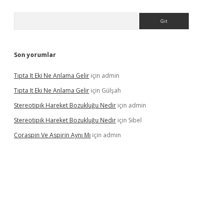
Arama
Son yorumlar
Tıpta It Eki Ne Anlama Gelir
için
admin
Tıpta It Eki Ne Anlama Gelir
için
Gülşah
Stereotipik Hareket Bozukluğu Nedir
için
admin
Stereotipik Hareket Bozukluğu Nedir
için
Sibel
Coraspin Ve Aspirin Aynı Mı
için
admin
d.casino