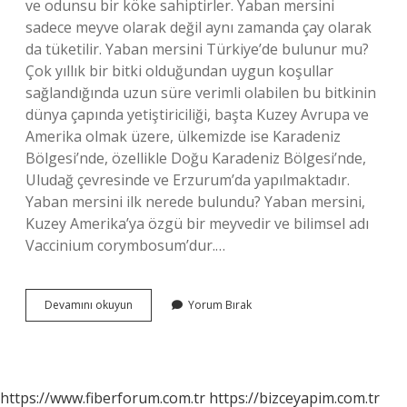
ve odunsu bir köke sahiptirler. Yaban mersini
sadece meyve olarak değil aynı zamanda çay olarak
da tüketilir. Yaban mersini Türkiye’de bulunur mu?
Çok yıllık bir bitki olduğundan uygun koşullar
sağlandığında uzun süre verimli olabilen bu bitkinin
dünya çapında yetiştiriciliği, başta Kuzey Avrupa ve
Amerika olmak üzere, ülkemizde ise Karadeniz
Bölgesi’nde, özellikle Doğu Karadeniz Bölgesi’nde,
Uludağ çevresinde ve Erzurum’da yapılmaktadır.
Yaban mersini ilk nerede bulundu? Yaban mersini,
Kuzey Amerika’ya özgü bir meyvedir ve bilimsel adı
Vaccinium corymbosum’dur.…
Yaban
Devamını okuyun
Yorum Bırak
Mersini
Nereye
Ait
https://www.fiberforum.com.tr
https://bizceyapim.com.tr