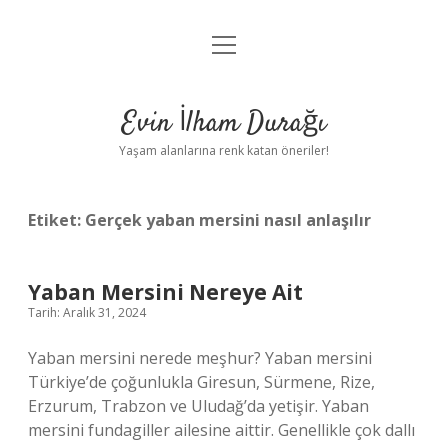
menüyü
Anasayfa
aç
Gizlilik Politikası
Evin İlham Durağı
Yasal Uyarı
Yaşam alanlarına renk katan öneriler!
Hakkımızda
Etiket:
Gerçek yaban mersini nasıl anlaşılır
Yaban Mersini Nereye Ait
Tarih: Aralık 31, 2024
Yaban mersini nerede meşhur? Yaban mersini
Türkiye’de çoğunlukla Giresun, Sürmene, Rize,
Erzurum, Trabzon ve Uludağ’da yetişir. Yaban
mersini fundagiller ailesine aittir. Genellikle çok dallı