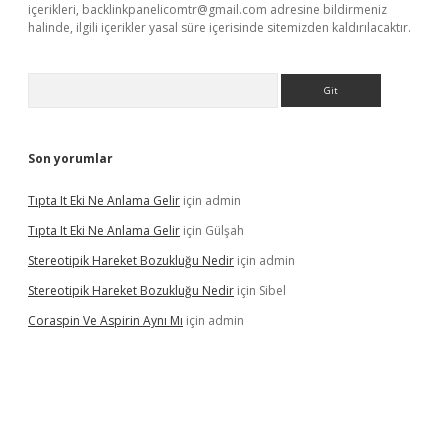
içerikleri,
backlinkpanelicomtr@gmail.com
adresine bildirmeniz
halinde, ilgili içerikler yasal süre içerisinde sitemizden kaldırılacaktır.
Arama
Son yorumlar
Tıpta It Eki Ne Anlama Gelir
için
admin
Tıpta It Eki Ne Anlama Gelir
için
Gülşah
Stereotipik Hareket Bozukluğu Nedir
için
admin
Stereotipik Hareket Bozukluğu Nedir
için
Sibel
Coraspin Ve Aspirin Aynı Mı
için
admin