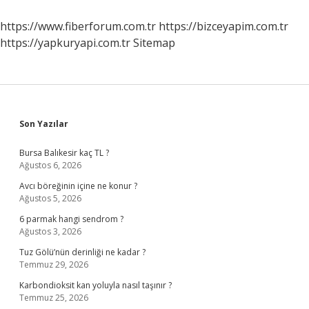
Nasıl
Gönderilir
https://www.fiberforum.com.tr
https://bizceyapim.com.tr
https://yapkuryapi.com.tr
Sitemap
Sidebar
Son Yazılar
Bursa Balıkesir kaç TL ?
Ağustos 6, 2026
Avcı böreğinin içine ne konur ?
Ağustos 5, 2026
6 parmak hangi sendrom ?
Ağustos 3, 2026
Tuz Gölü’nün derinliği ne kadar ?
Temmuz 29, 2026
Karbondioksit kan yoluyla nasıl taşınır ?
Temmuz 25, 2026