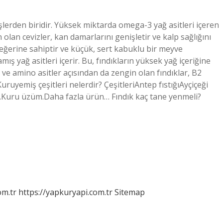
işlerden biridir. Yüksek miktarda omega-3 yağ asitleri içeren
lan cevizler, kan damarlarını genişletir ve kalp sağlığını
değerine sahiptir ve küçük, sert kabuklu bir meyve
mış yağ asitleri içerir. Bu, fındıkların yüksek yağ içeriğine
ve amino asitler açısından da zengin olan fındıklar, B2
 Kuruyemiş çeşitleri nelerdir? ÇeşitleriAntep fıstığıAyçiçeği
t.Kuru üzüm.Daha fazla ürün… Fındık kaç tane yenmeli?
om.tr
https://yapkuryapi.com.tr
Sitemap