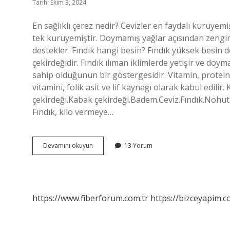
Tarih: Ekim 3, 2024
En sağlıklı çerez nedir? Cevizler en faydalı kuruyem
tek kuruyemiştir. Doymamış yağlar açısından zengin o
destekler. Fındık hangi besin? Fındık yüksek besin 
çekirdeğidir. Fındık ılıman iklimlerde yetişir ve doyma
sahip olduğunun bir göstergesidir. Vitamin, protein 
vitamini, folik asit ve lif kaynağı olarak kabul edilir.
çekirdeği.Kabak çekirdeği.Badem.Ceviz.Fındık.Nohu
Fındık, kilo vermeye…
Fındık
Devamını okuyun
13 Yorum
Çerez
Mi
https://www.fiberforum.com.tr
https://bizceyapim.c