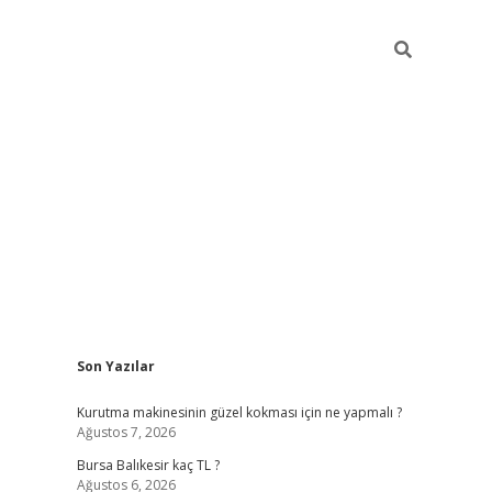
Sidebar
Son Yazılar
vd.casino
Kurutma makinesinin güzel kokması için ne yapmalı ?
Ağustos 7, 2026
Bursa Balıkesir kaç TL ?
Ağustos 6, 2026