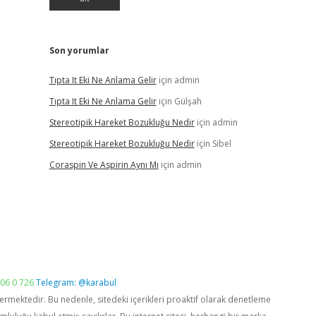
Son yorumlar
Tıpta It Eki Ne Anlama Gelir
için
admin
Tıpta It Eki Ne Anlama Gelir
için
Gülşah
Stereotipik Hareket Bozukluğu Nedir
için
admin
Stereotipik Hareket Bozukluğu Nedir
için
Sibel
Coraspin Ve Aspirin Aynı Mı
için
admin
06 0 726
Telegram: @karabul
vermektedir. Bu nedenle, sitedeki içerikleri proaktif olarak denetleme