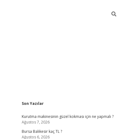
Sidebar
Son Yazılar
vd.casino
Kurutma makinesinin güzel kokması için ne yapmalı ?
Ağustos 7, 2026
Bursa Balıkesir kaç TL ?
Ağustos 6, 2026