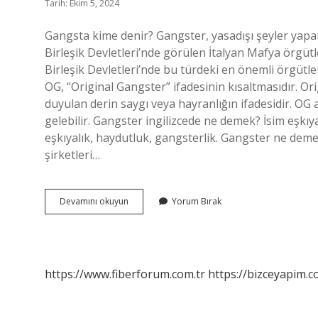
Tarih: Ekim 5, 2024
Gangsta kime denir? Gangster, yasadışı şeyler yapa
Birleşik Devletleri’nde görülen İtalyan Mafya örgütle
Birleşik Devletleri’nde bu türdeki en önemli örgütl
OG, “Original Gangster” ifadesinin kısaltmasıdır. O
duyulan derin saygı veya hayranlığın ifadesidir. OG a
gelebilir. Gangster ingilizcede ne demek? İsim eşkıya
eşkıyalık, haydutluk, gangsterlik. Gangster ne deme
şirketleri…
Qanqster
Devamını okuyun
Yorum Bırak
Ne
Demek
https://www.fiberforum.com.tr
https://bizceyapim.c