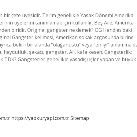
n bir çete üyesidir. Terim genellikle Yasak Dönemi Amerika
rinin üyelerini tanımlamak için kullanılır. Beş Aile, Amerika
erden biridir. Original gangster ne demek? OG Handles’daki
riginal Gangster kelimesi, Amerikan sokak argosunda birine
yrıca belirli bir alanda “olağanüstü” veya “en iyi” anlamına d
, haydutluk, şakacı, gangster, Ali, kafa kesen. Gangsterlik:
k TDK? Gangsterler genellikle yasadışı işler yapan ve büyük
om.tr
https://yapkuryapi.com.tr
Sitemap