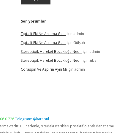
Son yorumlar
Tıpta It Eki Ne Anlama Gelir
için
admin
Tıpta It Eki Ne Anlama Gelir
için
Gülşah
Stereotipik Hareket Bozukluğu Nedir
için
admin
Stereotipik Hareket Bozukluğu Nedir
için
Sibel
Coraspin Ve Aspirin Aynı Mı
için
admin
06 0 726
Telegram: @karabul
vermektedir. Bu nedenle, sitedeki içerikleri proaktif olarak denetleme