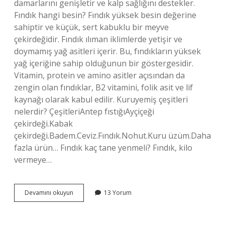
damarlarını genişletir ve kalp sağlığını destekler.
Fındık hangi besin? Fındık yüksek besin değerine
sahiptir ve küçük, sert kabuklu bir meyve
çekirdeğidir. Fındık ılıman iklimlerde yetişir ve
doymamış yağ asitleri içerir. Bu, fındıkların yüksek
yağ içeriğine sahip olduğunun bir göstergesidir.
Vitamin, protein ve amino asitler açısından da
zengin olan fındıklar, B2 vitamini, folik asit ve lif
kaynağı olarak kabul edilir. Kuruyemiş çeşitleri
nelerdir? ÇeşitleriAntep fıstığıAyçiçeği
çekirdeği.Kabak
çekirdeği.Badem.Ceviz.Fındık.Nohut.Kuru üzüm.Daha
fazla ürün… Fındık kaç tane yenmeli? Fındık, kilo
vermeye…
Fındık
Devamını okuyun
13 Yorum
Çerez
Mi