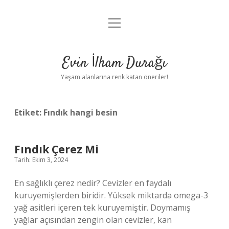
menüyü
Anasayfa
aç
Gizlilik Politikası
Evin İlham Durağı
Yasal Uyarı
Yaşam alanlarına renk katan öneriler!
Hakkımızda
Etiket:
Fındık hangi besin
Fındık Çerez Mi
Tarih: Ekim 3, 2024
En sağlıklı çerez nedir? Cevizler en faydalı
kuruyemişlerden biridir. Yüksek miktarda omega-3
yağ asitleri içeren tek kuruyemiştir. Doymamış
yağlar açısından zengin olan cevizler, kan