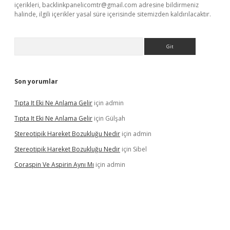
içerikleri,
backlinkpanelicomtr@gmail.com
adresine bildirmeniz
halinde, ilgili içerikler yasal süre içerisinde sitemizden kaldırılacaktır.
Arama
Son yorumlar
Tıpta It Eki Ne Anlama Gelir
için
admin
Tıpta It Eki Ne Anlama Gelir
için
Gülşah
Stereotipik Hareket Bozukluğu Nedir
için
admin
Stereotipik Hareket Bozukluğu Nedir
için
Sibel
Coraspin Ve Aspirin Aynı Mı
için
admin