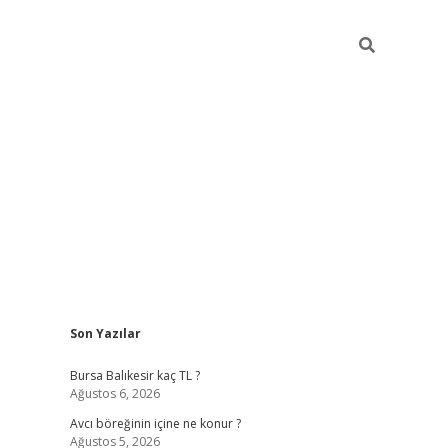
Sidebar
Son Yazılar
vd.casino
Bursa Balıkesir kaç TL ?
Ağustos 6, 2026
Avcı böreğinin içine ne konur ?
Ağustos 5, 2026