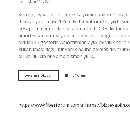
Tarih: Ekim 11, 2024
Kira kaç ayda amorti eder? Gayrimenkullerde kira sür
daireye yatırım ise 17’dir. İyi bir yatırım kaç yılda 
hesaplama genellikle ortalama 17 ila 18 yıllık bir sü
amortisman süresi yatırımın değerli olduğu anlamına
olduğunu gösterir. Amortisman aylık mı yıllık mı? 
kullanılması değil, bir varlık haline gelmesidir. “Yıl
bir varlık için bile amortisman yıllık…
Amorti
Devamını okuyun
10 Yorum
Süresi
Ne
Demek
https://www.fiberforum.com.tr
https://bizceyapim.c