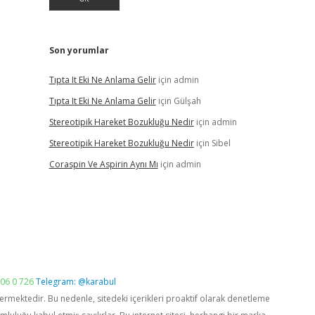
Son yorumlar
Tıpta It Eki Ne Anlama Gelir
için
admin
Tıpta It Eki Ne Anlama Gelir
için
Gülşah
Stereotipik Hareket Bozukluğu Nedir
için
admin
Stereotipik Hareket Bozukluğu Nedir
için
Sibel
Coraspin Ve Aspirin Aynı Mı
için
admin
06 0 726
Telegram: @karabul
vermektedir. Bu nedenle, sitedeki içerikleri proaktif olarak denetleme