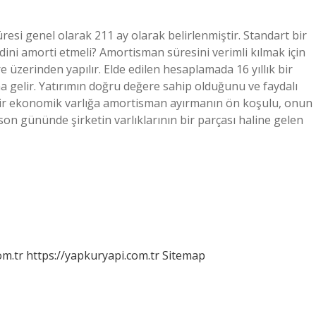
esi genel olarak 211 ay olarak belirlenmiştir. Standart bir
kendini amorti etmeli? Amortisman süresini verimli kılmak için
re üzerinden yapılır. Elde edilen hesaplamada 16 yıllık bir
 gelir. Yatırımın doğru değere sahip olduğunu ve faydalı
“Bir ekonomik varlığa amortisman ayırmanın ön koşulu, onun
ın son gününde şirketin varlıklarının bir parçası haline gelen
om.tr
https://yapkuryapi.com.tr
Sitemap