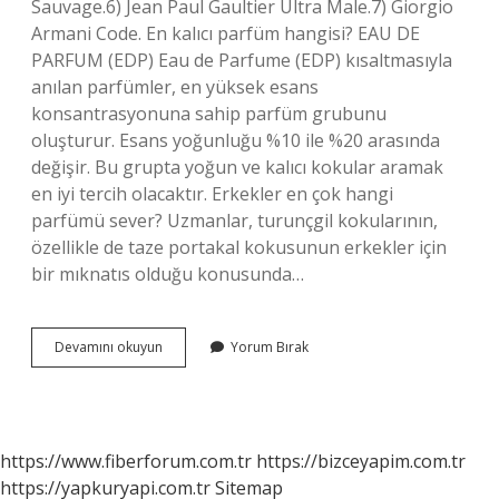
Sauvage.6) Jean Paul Gaultier Ultra Male.7) Giorgio
Armani Code. En kalıcı parfüm hangisi? EAU DE
PARFUM (EDP) Eau de Parfume (EDP) kısaltmasıyla
anılan parfümler, en yüksek esans
konsantrasyonuna sahip parfüm grubunu
oluşturur. Esans yoğunluğu %10 ile %20 arasında
değişir. Bu grupta yoğun ve kalıcı kokular aramak
en iyi tercih olacaktır. Erkekler en çok hangi
parfümü sever? Uzmanlar, turunçgil kokularının,
özellikle de taze portakal kokusunun erkekler için
bir mıknatıs olduğu konusunda…
En
Devamını okuyun
Yorum Bırak
Iyi
Erkek
Parfümü
Hangisi
2024
https://www.fiberforum.com.tr
https://bizceyapim.com.tr
https://yapkuryapi.com.tr
Sitemap