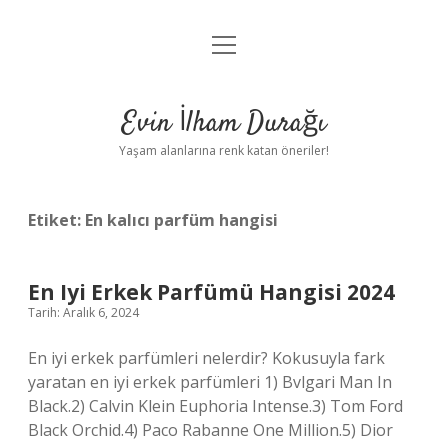
menüyü
Anasayfa
aç
Gizlilik Politikası
Evin İlham Durağı
Yasal Uyarı
Yaşam alanlarına renk katan öneriler!
Hakkımızda
Etiket:
En kalıcı parfüm hangisi
En Iyi Erkek Parfümü Hangisi 2024
Tarih: Aralık 6, 2024
En iyi erkek parfümleri nelerdir? Kokusuyla fark
yaratan en iyi erkek parfümleri 1) Bvlgari Man In
Black.2) Calvin Klein Euphoria Intense.3) Tom Ford
Black Orchid.4) Paco Rabanne One Million.5) Dior