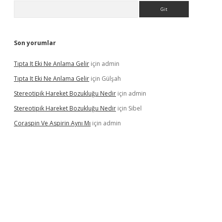
Arama
Son yorumlar
Tıpta It Eki Ne Anlama Gelir
için
admin
Tıpta It Eki Ne Anlama Gelir
için
Gülşah
Stereotipik Hareket Bozukluğu Nedir
için
admin
Stereotipik Hareket Bozukluğu Nedir
için
Sibel
Coraspin Ve Aspirin Aynı Mı
için
admin
vd.casino