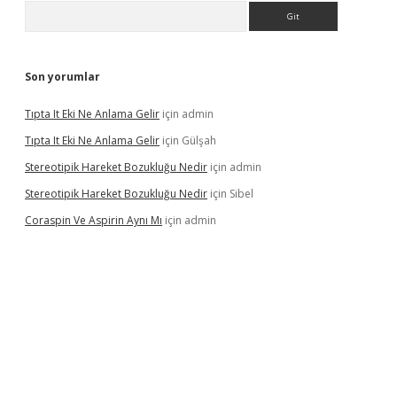
Arama
Son yorumlar
Tıpta It Eki Ne Anlama Gelir
için
admin
Tıpta It Eki Ne Anlama Gelir
için
Gülşah
Stereotipik Hareket Bozukluğu Nedir
için
admin
Stereotipik Hareket Bozukluğu Nedir
için
Sibel
Coraspin Ve Aspirin Aynı Mı
için
admin
vd.casino