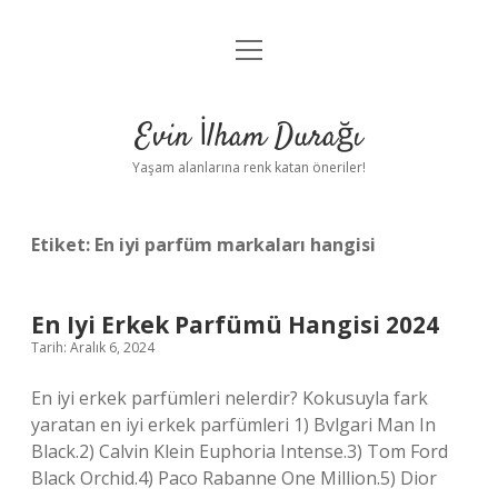
menüyü
Anasayfa
aç
Gizlilik Politikası
Evin İlham Durağı
Yasal Uyarı
Yaşam alanlarına renk katan öneriler!
Hakkımızda
Etiket:
En iyi parfüm markaları hangisi
En Iyi Erkek Parfümü Hangisi 2024
Tarih: Aralık 6, 2024
En iyi erkek parfümleri nelerdir? Kokusuyla fark
yaratan en iyi erkek parfümleri 1) Bvlgari Man In
Black.2) Calvin Klein Euphoria Intense.3) Tom Ford
Black Orchid.4) Paco Rabanne One Million.5) Dior