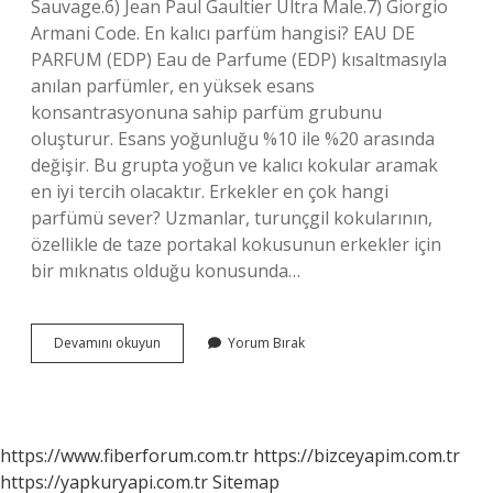
Sauvage.6) Jean Paul Gaultier Ultra Male.7) Giorgio
Armani Code. En kalıcı parfüm hangisi? EAU DE
PARFUM (EDP) Eau de Parfume (EDP) kısaltmasıyla
anılan parfümler, en yüksek esans
konsantrasyonuna sahip parfüm grubunu
oluşturur. Esans yoğunluğu %10 ile %20 arasında
değişir. Bu grupta yoğun ve kalıcı kokular aramak
en iyi tercih olacaktır. Erkekler en çok hangi
parfümü sever? Uzmanlar, turunçgil kokularının,
özellikle de taze portakal kokusunun erkekler için
bir mıknatıs olduğu konusunda…
En
Devamını okuyun
Yorum Bırak
Iyi
Erkek
Parfümü
Hangisi
2024
https://www.fiberforum.com.tr
https://bizceyapim.com.tr
https://yapkuryapi.com.tr
Sitemap