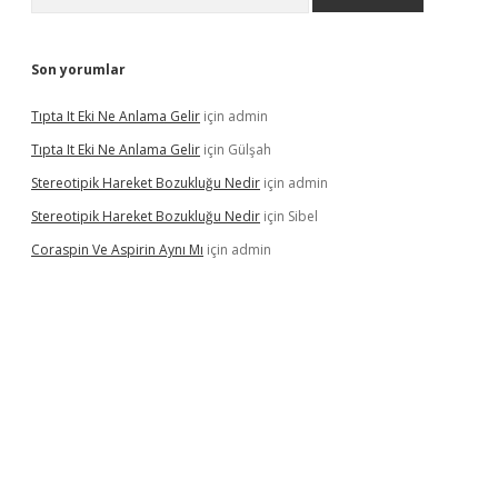
Son yorumlar
Tıpta It Eki Ne Anlama Gelir
için
admin
Tıpta It Eki Ne Anlama Gelir
için
Gülşah
Stereotipik Hareket Bozukluğu Nedir
için
admin
Stereotipik Hareket Bozukluğu Nedir
için
Sibel
Coraspin Ve Aspirin Aynı Mı
için
admin
asino