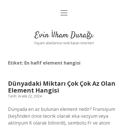
menüyü
Anasayfa
aç
Gizlilik Politikası
Evin İlham Durağı
Yasal Uyarı
Yaşam alanlarına renk katan öneriler!
Hakkımızda
Etiket:
En hafif element hangisi
Dünyadaki Miktarı Çok Çok Az Olan
Element Hangisi
Tarih: Aralık 22, 2024
Dünyada en az bulunan element nedir? Fransiyum
(keşfinden önce teorik olarak eka-sezyum veya
aktinyum K olarak bilinirdi), sembolü Fr ve atom