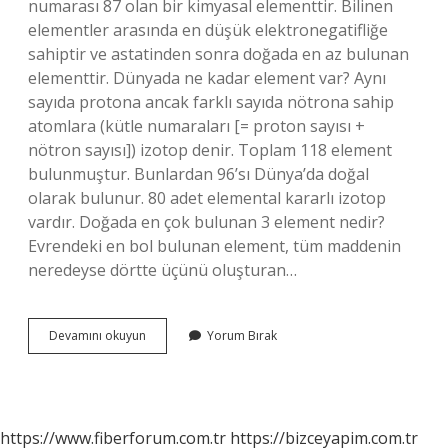
numarası 87 olan bir kimyasal elementtir. Bilinen
elementler arasında en düşük elektronegatifliğe
sahiptir ve astatinden sonra doğada en az bulunan
elementtir. Dünyada ne kadar element var? Aynı
sayıda protona ancak farklı sayıda nötrona sahip
atomlara (kütle numaraları [= proton sayısı +
nötron sayısı]) izotop denir. Toplam 118 element
bulunmuştur. Bunlardan 96’sı Dünya’da doğal
olarak bulunur. 80 adet elemental kararlı izotop
vardır. Doğada en çok bulunan 3 element nedir?
Evrendeki en bol bulunan element, tüm maddenin
neredeyse dörtte üçünü oluşturan…
Dünyadaki
Devamını okuyun
Yorum Bırak
Miktarı
Çok
Çok
Az
Olan
https://www.fiberforum.com.tr
https://bizceyapim.com.tr
Element