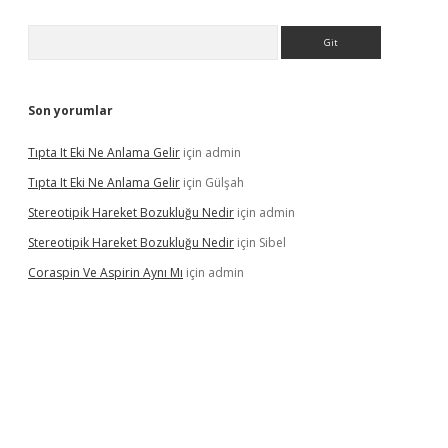
Arama
Son yorumlar
Tıpta It Eki Ne Anlama Gelir
için
admin
Tıpta It Eki Ne Anlama Gelir
için
Gülşah
Stereotipik Hareket Bozukluğu Nedir
için
admin
Stereotipik Hareket Bozukluğu Nedir
için
Sibel
Coraspin Ve Aspirin Aynı Mı
için
admin
vd.casino